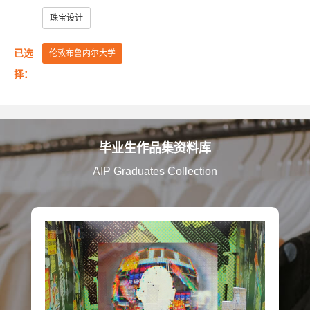
美国艺术中心设计学院
美国萨凡纳艺术与设计学院
珠宝设计
美国纽约普瑞特艺术学院
已选
伦敦布鲁内尔大学
澳大利亚皇家墨尔本理工大学
英国伦敦大学金匠学院
择：
美国罗德岛设计学院
美国加州艺术学院
美国芝加哥艺术学院
英国赫特福德大学
毕业生作品集资料库
英国金斯顿大学
英国格拉斯哥艺术学院
AIP Graduates Collection
英国曼彻斯特城市大学
英国提赛德大学
英国威斯敏斯特大学
美国旧金山艺术大学
英国考文垂大学
英国伯明翰城市大学
英国诺丁汉特伦特大学
英国谢菲尔德哈勒姆大学
美国马里兰艺术学院
美国弗吉尼亚联邦大学