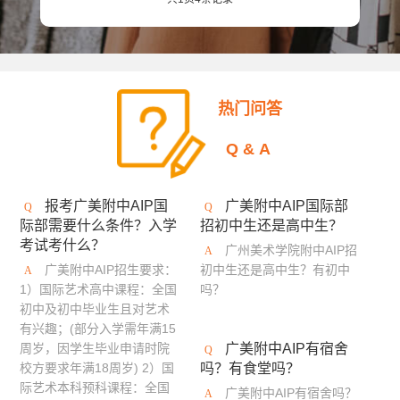
安大略艺术设计学院
日本女子美术大学
美国缅因艺术学院
京都精华大学
东京造型大学
伦敦雷文斯本大学
东京艺术大学
谢尔丹学院
热门问答
武藏野美术大学
大阪艺术大学
Q&A
澳大利亚莫纳什大学
京都市立艺术大学
金泽美术工艺大学
斯威本科技大学
报考广美附中AIP国
广美附中AIP国际部
际部需要什么条件？入学
招初中生还是高中生？
成安造形大学
中央圣马丁艺术与设计学院
考试考什么？
广州美术学院附中AIP招
澳门城市大学
法国高布兰学院
广美附中AIP招生要求：
初中生还是高中生？有初中
1）国际艺术高中课程：全国
吗？
新加坡拉萨尔艺术学院
爱知县立艺术大学
初中及初中毕业生且对艺术
有兴趣；(部分入学需年满15
悉尼大学
英国德蒙福特大学
伦敦传媒学院
周岁，因学生毕业申请时院
广美附中AIP有宿舍
校方要求年满18周岁) 2）国
吗？有食堂吗？
冲绳县立艺术大学
英国斯泰福厦大学
际艺术本科预科课程：全国
广美附中AIP有宿舍吗？