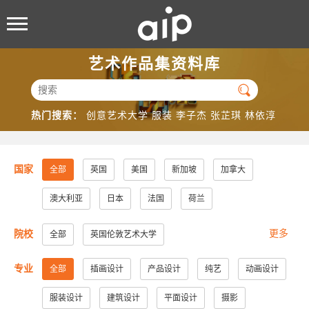
艺术作品集资料库

热门搜索：
创意艺术大学
服装
李子杰
张芷琪
林依淳
国家
全部
英国
美国
新加坡
加拿大
澳大利亚
日本
法国
荷兰
更多
院校
全部
英国伦敦艺术大学
美国加州大学洛杉矶分校
美国加州大学圣地亚哥分校
专业
全部
插画设计
产品设计
纯艺
动画设计
美国纽约视觉艺术学院
美国帕森斯设计学院
服装设计
建筑设计
平面设计
摄影