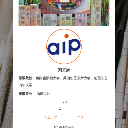
美国加州艺术大学
英国伯恩茅斯艺术大学
美国奥蒂斯艺术与设计学院
英国拉夫堡大学
新加坡南洋艺术学院
英国德比大学
英国创意艺术大学
诺森比亚大学
多摩美术大学
蒙纳士大学
英国法尔茅斯大学
澳大利亚
录取院
伦敦布鲁内尔大学
美国林林艺术设计学院
刘昱辰
尔大学、
萨凡纳
录取院校：
英国金斯顿大学、英国伯恩茅斯大学、伦敦布鲁
大学、
澳门理工学院
美国旧金山艺术学院
录取专
内尔大学
英国布莱顿大学
艾米丽卡尔艺术与设计大学
录取专业：
插画设计
/
4
英国邓迪大学
京都艺术大学
罗切斯特理工学院
1
日本大学艺术学部
英国密德萨斯大学
上一个
下一个
共
1
页
4
条记录