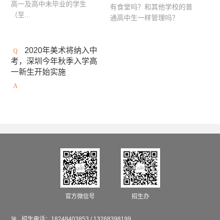
高一及高中未毕业的学生
有食堂吗？和其他学校的普
英国AA建筑联盟学院
马兰欧尼时装与设计学院
（至...
通高中生一样管理吗？
英国安格利亚鲁斯金大学
英国伦敦时装学院
2020年美术将纳入中
澳大利亚西澳大学
坎伯韦尔艺术学院
考，深圳今年秋季入学高
澳大利亚格里菲斯大学
英国西英格兰大学
一新生开始实施
荷兰阿尔特兹艺术学院
切尔西艺术与设计学院
加拿大康考迪亚大学
加拿大阿尔伯塔艺术大学
法国高等视觉传媒学院
法国工艺美术学院
加拿大圣克莱尔学院
加拿大康尼斯托加理工学院
英国利兹大学
马兰戈尼学院（伦敦校区）
英国伯恩茅斯大学
温布尔登艺术学院
官方微信号
招生办
英国南安普顿大学

招生电话：
18248403853 / 13268398199