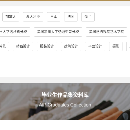
加拿大
澳大利亚
日本
法国
荷兰
州大学洛杉矶分校
美国加州大学圣地亚哥分校
美国纽约视觉艺术学院
普瑞特艺术学院
澳大利亚皇家墨尔本理工大学
英国伦敦大学金匠学院
纯艺
动画设计
服装设计
建筑设计
平面设计
摄影
学
英国金斯顿大学
英国格拉斯哥艺术学院
英国曼彻斯特城市大学
英国伯明翰城市大学
英国诺丁汉特伦特大学
英国谢菲尔德哈勒姆
大学
英国伯恩茅斯艺术大学
美国奥蒂斯艺术与设计学院
英国拉夫
多摩美术大学
蒙纳士大学
英国法尔茅斯大学
伦敦布鲁内尔大学
毕业生作品集资料库
AIP Graduates Collection
艾米丽卡尔艺术与设计大学
英国邓迪大学
京都艺术大学
罗
院
日本女子美术大学
美国缅因艺术学院
京都精华大学
东京
阪艺术大学
澳大利亚莫纳什大学
京都市立艺术大学
金泽美术工艺