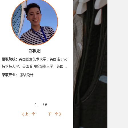
悉尼大学
英国德蒙福特大学
英国安格利亚鲁斯金大学
英国伦敦时装学院
切尔西艺术与设计学院
尔学院
加拿大康尼斯托加理工学院
郑枫阳
录取院校：
英国创意艺术大学、英国诺丁汉
特伦特大学、英国伯明翰城市大学、英国德
蒙福特大学、英国金斯顿大学、英国曼彻斯
录取专业：
服装设计
特城市大学、英国伦敦艺术大学
1
/
6
上一个
下一个