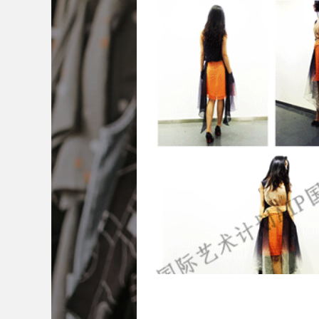
中央圣马丁艺术与设计学院
澳门城市
伦敦传媒学院
冲绳县立艺术大学
澳大利亚西澳大学
坎伯韦尔艺术学院
加拿大康考迪亚大学
加拿大阿尔伯塔
胡非凡
校：
英国伯明翰城市大学、英国德蒙
英国利兹大学
马兰戈尼学院（伦敦校
学、英国谢菲尔德哈勒姆大学、英国
特城市大学、英国伦敦艺术大学
业：
服装设计
6