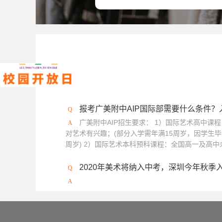
报考广美附中AIP国际部需要什么条件
广美附中AIP招生要求： 1）国际艺术高中课
对艺术有兴趣；(部分入学需年满15周岁，因学生毕
周岁) 2）国际艺术本科预科课程：全国高一及高中未
2020年美术将纳入中考，深圳今年秋季