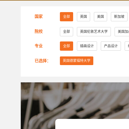
国家
全部
英国
美国
新加坡
院校
全部
英国伦敦艺术大学
美国加
美国萨凡纳艺术与设计学院
美国纽约
专业
全部
插画设计
产品设计
美国芝加哥艺术学院
英国赫特福德大
已选择：
英国德蒙福特大学
美国旧金山艺术大学
英国考文垂大学
美国弗吉尼亚联邦大学
美国加州艺术
英国创意艺术大学
诺森比亚大学
美国旧金山艺术学院
英国布莱顿大学
英国密德萨斯大学
安大略艺术设计学
谢尔丹学院
武藏野美术大学
大