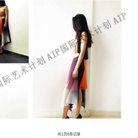
大学
法国高布兰学院
新加坡拉萨尔艺术学院
爱知县立艺术大学
英国斯泰福厦大学
英国AA建筑联盟学院
马兰欧尼时装与设计学院
澳大利亚格里菲斯大学
英国西英格兰大学
荷兰阿尔特兹艺术学院
艺术大学
法国高等视觉传媒学院
法国工艺美术学院
加拿大圣克莱
区）
英国伯恩茅斯大学
温布尔登艺术学院
英国南安普顿大学
共
1
页
6
条记录