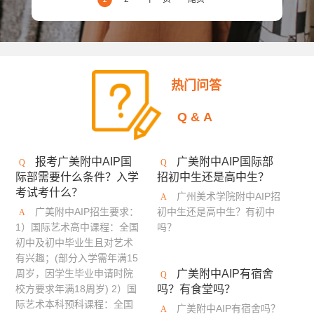
安大略艺术设计学院
日本女子美术大学
美国缅因艺术学院
京都精华大学
东京造型大学
伦敦雷文斯本大学
东京艺术大学
谢尔丹学院
热门问答
武藏野美术大学
大阪艺术大学
Q&A
澳大利亚莫纳什大学
京都市立艺术大学
金泽美术工艺大学
斯威本科技大学
报考广美附中AIP国
广美附中AIP国际部
际部需要什么条件？入学
招初中生还是高中生？
成安造形大学
中央圣马丁艺术与设计学院
考试考什么？
广州美术学院附中AIP招
澳门城市大学
法国高布兰学院
广美附中AIP招生要求：
初中生还是高中生？有初中
1）国际艺术高中课程：全国
吗？
新加坡拉萨尔艺术学院
爱知县立艺术大学
初中及初中毕业生且对艺术
有兴趣；(部分入学需年满15
英国德蒙福特大学
悉尼大学
伦敦传媒学院
周岁，因学生毕业申请时院
广美附中AIP有宿舍
校方要求年满18周岁) 2）国
吗？有食堂吗？
冲绳县立艺术大学
英国斯泰福厦大学
际艺术本科预科课程：全国
广美附中AIP有宿舍吗？