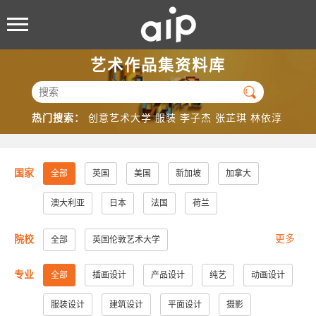
艺术作品集资料库

热门搜索：
创意艺术大学
服装
李子杰
张芷琪
林依淳
国家
全部
英国
美国
新加坡
加拿大
澳大利亚
日本
法国
荷兰
更多
院校
全部
英国伦敦艺术大学
美国加州大学洛杉矶分校
美国加州大学圣地亚哥分校
专业
全部
插画设计
产品设计
纯艺
动画设计
美国纽约视觉艺术学院
美国帕森斯设计学院
服装设计
建筑设计
平面设计
摄影