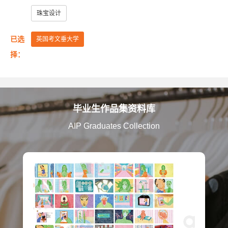
美国艺术中心设计学院
美国萨凡纳艺术与设计学院
珠宝设计
美国纽约普瑞特艺术学院
已选
英国考文垂大学
澳大利亚皇家墨尔本理工大学
英国伦敦大学金匠学院
择：
美国罗德岛设计学院
美国加州艺术学院
美国芝加哥艺术学院
英国赫特福德大学
毕业生作品集资料库
英国金斯顿大学
英国格拉斯哥艺术学院
AIP Graduates Collection
英国曼彻斯特城市大学
英国提赛德大学
英国威斯敏斯特大学
美国旧金山艺术大学
英国考文垂大学
英国伯明翰城市大学
英国诺丁汉特伦特大学
英国谢菲尔德哈勒姆大学
美国马里兰艺术学院
美国弗吉尼亚联邦大学