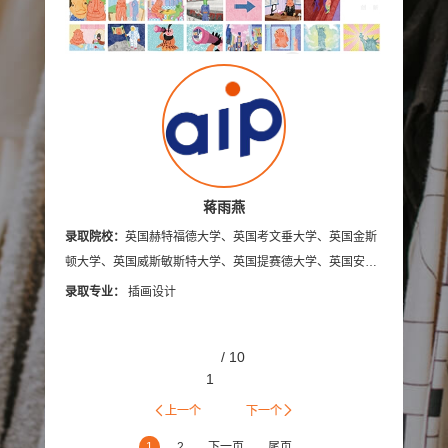
美国加州艺术大学
英国伯恩茅斯艺术大学
美国奥蒂斯艺术与设计学院
英国拉夫堡大学
新加坡南洋艺术学院
英国德比大学
英国创意艺术大学
诺森比亚大学
多摩美术大学
蒙纳士大学
英国法尔茅斯大学
蒋雨燕
学、英国
录取院校：
英国赫特福德大学、英国考文垂大学、英国金斯
伦敦布鲁内尔大学
美国林林艺术设计学院
录取院
艺术大
顿大学、英国威斯敏斯特大学、英国提赛德大学、英国安格
顿大学
澳门理工学院
美国旧金山艺术学院
国伯明翰
利亚鲁斯金大学
录取专业：
插画设计
录取专
英国布莱顿大学
艾米丽卡尔艺术与设计大学
/
10
英国邓迪大学
京都艺术大学
罗切斯特理工学院
1
日本大学艺术学部
英国密德萨斯大学
上一个
下一个
1
2
下一页
尾页