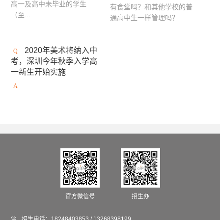
高一及高中未毕业的学生
有食堂吗？和其他学校的普
英国AA建筑联盟学院
马兰欧尼时装与设计学院
（至...
通高中生一样管理吗？
英国安格利亚鲁斯金大学
英国伦敦时装学院
2020年美术将纳入中
澳大利亚西澳大学
坎伯韦尔艺术学院
考，深圳今年秋季入学高
澳大利亚格里菲斯大学
英国西英格兰大学
一新生开始实施
荷兰阿尔特兹艺术学院
切尔西艺术与设计学院
加拿大康考迪亚大学
加拿大阿尔伯塔艺术大学
法国高等视觉传媒学院
法国工艺美术学院
加拿大圣克莱尔学院
加拿大康尼斯托加理工学院
英国利兹大学
马兰戈尼学院（伦敦校区）
英国伯恩茅斯大学
温布尔登艺术学院
官方微信号
招生办
英国南安普顿大学

招生电话：
18248403853 / 13268398199