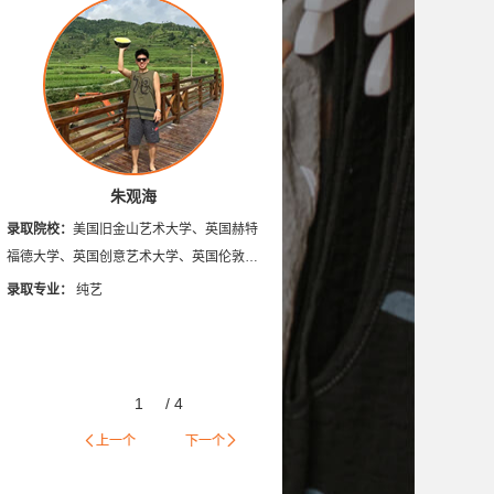
悉尼大学
英国德蒙福特大学
英国安格利亚鲁斯金大学
英国伦敦时装学院
切尔西艺术与设计学院
尔学院
加拿大康尼斯托加理工学院
朱观海
录取院校：
美国旧金山艺术大学、英国赫特
福德大学、英国创意艺术大学、英国伦敦大
学金匠学院、英国密德萨斯大学、英国金斯
录取专业：
纯艺
顿大学、英国伯明翰城市大学、美国萨凡纳
艺术与设计学院、切尔西艺术与设计学院、
英国西英格兰大学
1
/
4
上一个
下一个