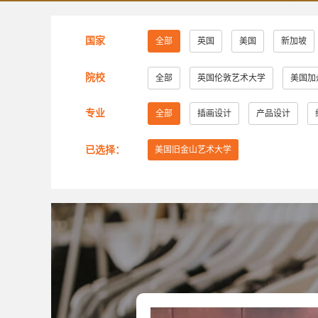
国家
全部
英国
美国
新加坡
院校
全部
英国伦敦艺术大学
美国加
美国萨凡纳艺术与设计学院
美国纽约
专业
全部
插画设计
产品设计
美国芝加哥艺术学院
英国赫特福德大
已选择：
美国旧金山艺术大学
美国旧金山艺术大学
英国考文垂大学
美国弗吉尼亚联邦大学
美国加州艺术
英国创意艺术大学
诺森比亚大学
美国旧金山艺术学院
英国布莱顿大学
英国密德萨斯大学
安大略艺术设计学
谢尔丹学院
武藏野美术大学
大