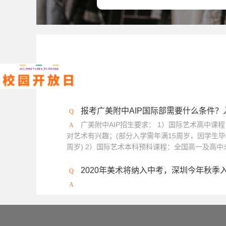
报考广美附中AIP国际部需要什么条件
广美附中AIP招生要求： 1）国际艺术高中课
对艺术有兴趣；(部分入学需年满15周岁，因学生毕
周岁) 2）国际艺术本科预科课程：全国高一及高中未
2020年美术将纳入中考，深圳今年秋季