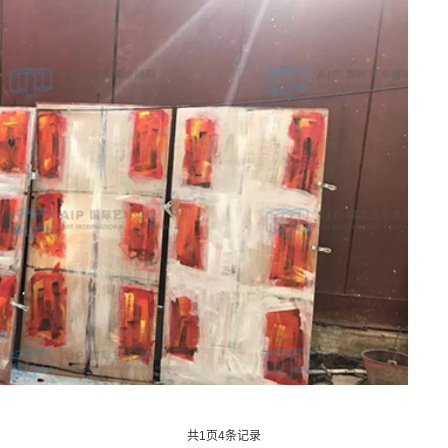
大学
法国高布兰学院
新加坡拉萨尔艺术学院
爱知县立艺术大学
英国斯泰福厦大学
英国AA建筑联盟学院
马兰欧尼时装与设计学院
澳大利亚格里菲斯大学
英国西英格兰大学
荷兰阿尔特兹艺术学院
艺术大学
法国高等视觉传媒学院
法国工艺美术学院
加拿大圣克莱
区）
英国伯恩茅斯大学
温布尔登艺术学院
英国南安普顿大学
共
1
页
4
条记录