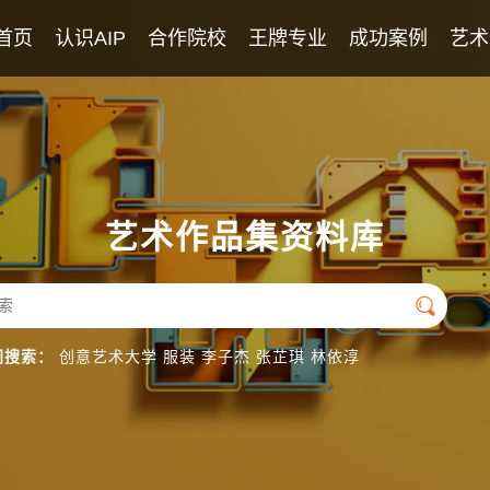
首页
认识AIP
合作院校
王牌专业
成功案例
艺术
AIP课程
2026年录取榜
学校教师团队
优秀学生作品
英美艺术高中课程
专业团队
日本艺术高中课程
英语团队
艺术作品集资料库
国际导师团队

门搜索：
创意艺术大学
服装
李子杰
张芷琪
林依淳