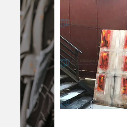
中央圣马丁艺术与设计学院
澳门城市
伦敦传媒学院
冲绳县立艺术大学
澳大利亚西澳大学
坎伯韦尔艺术学院
加拿大康考迪亚大学
加拿大阿尔伯塔
张璐
校：
美国旧金山艺术大学、英国曼彻
英国利兹大学
马兰戈尼学院（伦敦校
市大学
业：
插画设计
4