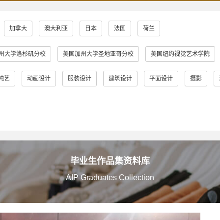
加拿大
澳大利亚
日本
法国
荷兰
州大学洛杉矶分校
美国加州大学圣地亚哥分校
美国纽约视觉艺术学院
普瑞特艺术学院
澳大利亚皇家墨尔本理工大学
英国伦敦大学金匠学院
纯艺
动画设计
服装设计
建筑设计
平面设计
摄影
学
英国金斯顿大学
英国格拉斯哥艺术学院
英国曼彻斯特城市大学
英国伯明翰城市大学
英国诺丁汉特伦特大学
英国谢菲尔德哈勒姆
大学
英国伯恩茅斯艺术大学
美国奥蒂斯艺术与设计学院
英国拉夫
多摩美术大学
蒙纳士大学
英国法尔茅斯大学
伦敦布鲁内尔大学
毕业生作品集资料库
AIP Graduates Collection
艾米丽卡尔艺术与设计大学
英国邓迪大学
京都艺术大学
罗
院
日本女子美术大学
美国缅因艺术学院
京都精华大学
东京
阪艺术大学
澳大利亚莫纳什大学
京都市立艺术大学
金泽美术工艺