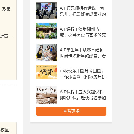
AIP师兄师姐有话说｜何
，及表
乐儿：把爱好变成事业的
我
AIP课程 | 漫步潮州古
城，探寻历史与艺术的交
对高一
融
AIP学生星 | 从零基础到
时尚传媒新星的蜕变，看
她如何拿下雅思7分和6份
英国名校offer
中秋快乐 | 圆月照团圆，
手作添圆满（附冰皮月饼
制作流程及方法）
AIP课程 | 五大兴趣课程
即将开课，赶快报名参加
吧！
查看更多
办校区，