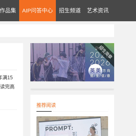
作品集
AIP问答中心
招生频道
艺术资讯
学生专访
招生简章
满15
少读完高
推荐阅读