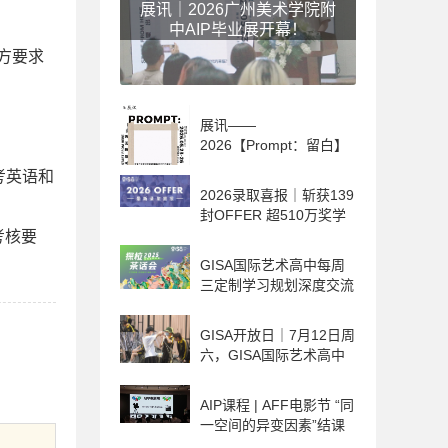
展讯｜2026广州美术学院附
中AIP毕业展开幕！
方要求
展讯——
2026【Prompt：留白】
AIP毕业展览倒计时！
考英语和
2026录取喜报｜斩获139
封OFFER 超510万奖学
金 人均6封！
考核要
GISA国际艺术高中每周
三定制学习规划深度交流
邀您共启艺术之旅
GISA开放日｜7月12日周
六，GISA国际艺术高中
邀您共赴创新艺术教育盛
会！
AIP课程 | AFF电影节 “同
一空间的异变因素”结课
报告！