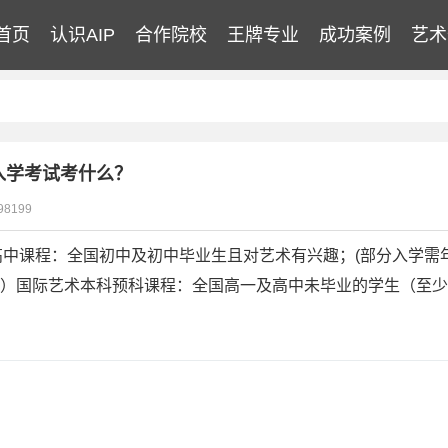
首页
认识AIP
合作院校
王牌专业
成功案例
艺术
AIP课程
2026年录取榜
学校教师团队
优秀学生作品
英美艺术高中课程
专业团队
入学考试考什么？
日本艺术高中课程
英语团队
98199
国际导师团队
术高中课程：全国初中及初中毕业生且对艺术有兴趣；(部分入学需年
 2）国际艺术本科预科课程：全国高一及高中未毕业的学生（至