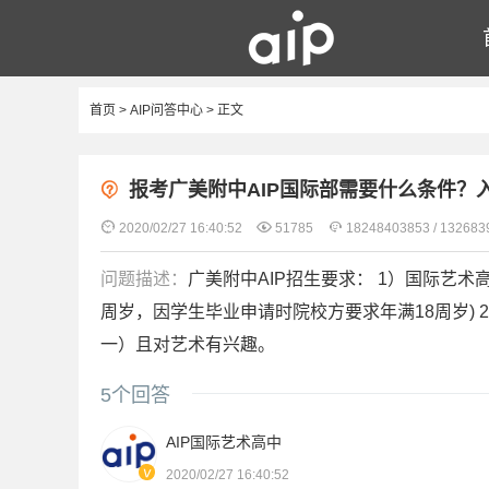
首页
>
AIP问答中心
> 正文
AIP背景及历史介绍
发展历程
报考广美附中AIP国际部需要什么条件？




2020/02/27 16:40:52
51785
18248403853 / 132683
问题描述：
广美附中AIP招生要求： 1）国际艺
周岁，因学生毕业申请时院校方要求年满18周岁)
一）且对艺术有兴趣。
5
个回答
AIP国际艺术高中
2020/02/27 16:40:52