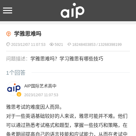
首页
>
AIP问答中心
> 正文
学雅思难吗




2023/12/07 11:07:53
5921
18248403853 / 13268398199
问题描述：
学雅思难吗？学习雅思有哪些技巧
1
个回答
AIP国际艺术高中
2023/12/07 11:07:53
雅思考试的难度因人而异。
对于一些英语基础较好的人来说，雅思可能并不难。他们
可以通过熟悉考试格式和题型，掌握一些技巧和策略，在
备考期间提高自己的语言技能和应试能力，从而在考试中