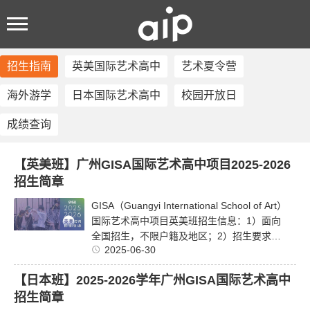
招生指南
英美国际艺术高中
艺术夏令营
首页
>
招生信息
>
招生指南
海外游学
日本国际艺术高中
校园开放日
成绩查询
【英美班】广州GISA国际艺术高中项目2025-2026
招生简章
GISA（Guangyi International School of Art）
国际艺术高中项目英美班招生信息：1）面向
全国招生，不限户籍及地区；2）招生要求：
2025-06-30

初中毕业；入读时需年满15周岁；3）招生名
额：60人（30人/班）；4）接收高中插...
阅
【日本班】2025-2026学年广州GISA国际艺术高中
读全文
招生简章