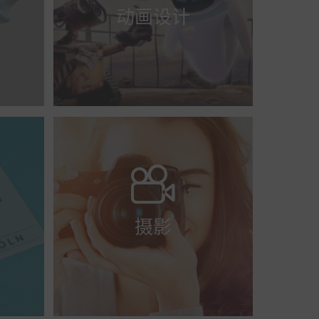
动画设计

摄影