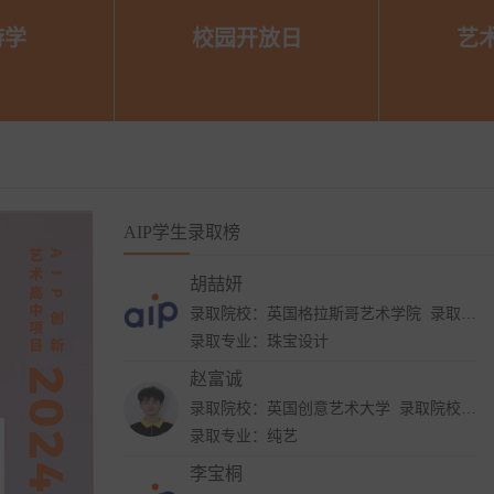
录取院校：英国赫特福德大学 录取院校：英国考文垂大学 录取院校：英国金斯顿大学 录取院校：英国威斯敏斯特大学 录取院校：英国提赛德大学 录取院校：英国安格利亚鲁斯金大学
游学
校园开放日
艺
录取专业：插画设计
李洁然
录取院校：英国伯恩茅斯艺术大学 录取院校：英国赫特福德大学 录取院校：英国威斯敏斯特大学 录取院校：英国提赛德大学 录取院校：英国布莱顿大学


录取专业：插画设计
周子游
录取院校：美国纽约视觉艺术学院 录取院校：美国纽约普瑞特艺术学院 录取院校：美国芝加哥艺术学院 录取院校：美国萨凡纳艺术与设计学院 录取院校：美国加州艺术大学 录取院校：坎伯韦尔艺术学院
预约参加校园开放日
间的短期项
AIP寒暑
AIP学生录取榜
录取专业：纯艺
适合年满1
活的体验
胡喆妍
录取院校：英国格拉斯哥艺术学院 录取院校：英国创意艺术大学 录取院校：英国伯明翰城市大学 录取院校：英国伦敦时装学院
录取专业：珠宝设计
赵富诚
录取院校：英国创意艺术大学 录取院校：英国威斯敏斯特大学 录取院校：荷兰阿尔特兹艺术学院 录取院校：坎伯韦尔艺术学院
录取专业：纯艺
李宝桐