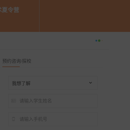
术夏令营

假艺术多元夏令营
预约咨询/探校
2至17周岁

