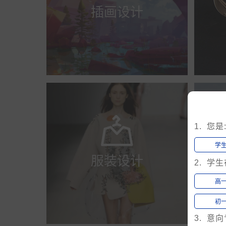
插画设计

1. 您是
学
服装设计
2. 学
高
初
3. 意