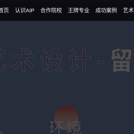
首页
认识AIP
合作院校
王牌专业
成功案例
艺术
AIP课程
录取榜
学校教师团队
优秀学生作品
学生专访
专业团队
语言团队
国际导师团队
赵富诚
录取院校：英国创意艺术大学 录取院校：英国威斯敏斯特大学 录取院校：荷兰阿尔特兹艺术学院 录取院校：坎伯韦尔艺术学院
录取专业：纯艺