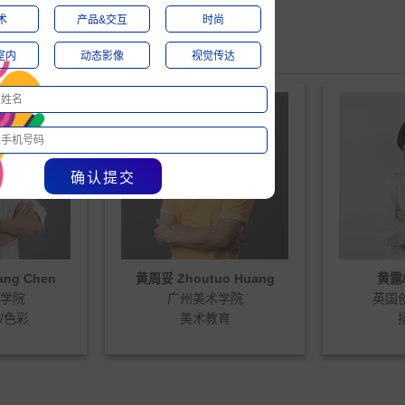
术
产品&交互
时尚
国际导师团队
室内
动态影像
视觉传达
确认提交
uo Huang
黄露/Ida Huang
高
术学院
英国创意艺术大学
英国
教育
插画专业
室内和