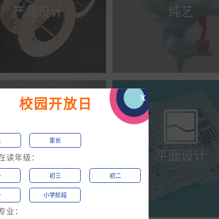
产品设计
纯艺
x
校园开放日


:
生
家长
建筑设计
平面设计
生在读年级：
一
初三
初二
一
小学阶段
向专业：