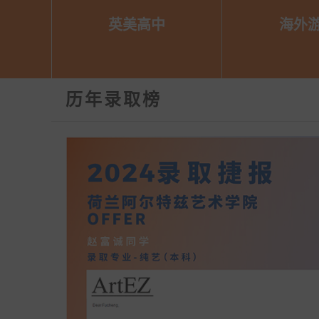
英美高中
海外

历年录取榜
三年制国际艺术高中课程
寒假及暑假期
适合年满15周岁的初中及
目
毕业生
海外学习、生