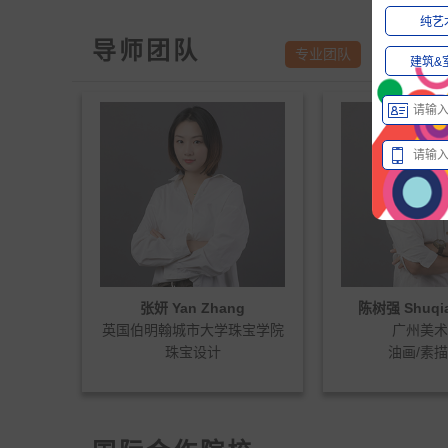
纯艺
导师团队
专业团队
语言团队
建筑&



g
陈树强 Shuqiang Chen
黄周妥 Zhout
珠宝学院
广州美术学院
广州美
油画/素描/色彩
美术