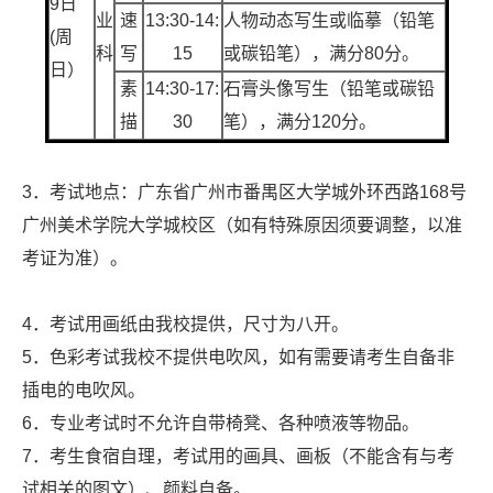
9日
业
速
13:30-14:
人物动态写生或临摹（铅笔
(周
科
写
15
或碳铅笔），满分80分。
日）
素
14:30-17:
石膏头像写生（铅笔或碳铅
描
30
笔），满分120分。
3．考试地点：广东省广州市番禺区大学城外环西路168号
广州美术学院大学城校区（如有特殊原因须要调整，以准
考证为准）。
4．考试用画纸由我校提供，尺寸为八开。
5．色彩考试我校不提供电吹风，如有需要请考生自备非
插电的电吹风。
6．专业考试时不允许自带椅凳、各种喷液等物品。
7．考生食宿自理，考试用的画具、画板（不能含有与考
试相关的图文）、颜料自备。