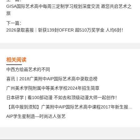
GISA国际艺术高中每周三定制学习规划深度交流 邀您共启艺术之
旅
下一篇：
2026录取喜报｜斩获139封OFFER 超510万奖学金 人均6封！
相关阅读
中西方绘画艺术的不同
喜讯丨2018广美附中AIP国际艺术高中录取总榜
广州美术学院附属中等美术学校2024年招生简章
日本研学 | 看100部动漫 不如去和顶级动漫大师一起创作！
【高中报到须知】广美附中AIP国际艺术高中课程2017年新生报到须知
AIP学生星制造—时尚达人张艺