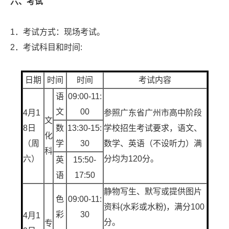
六、考试
1．考试方式：现场考试。
2．考试科目和时间:
日期
时间
时间
考试内容
语
09:00-11:
文
00
4月1
参照广东省广州市高中阶段
文
8日
数
13:30-15:
学校招生考试要求，语文、
化
（周
学
30
数学、英语（不设听力）满
科
六）
分均为120分。
英
15:50-
语
17:50
静物写生、默写或提供图片
色
09:00-11:
资料(水彩或水粉)，满分100
彩
30
4月1
分。
专