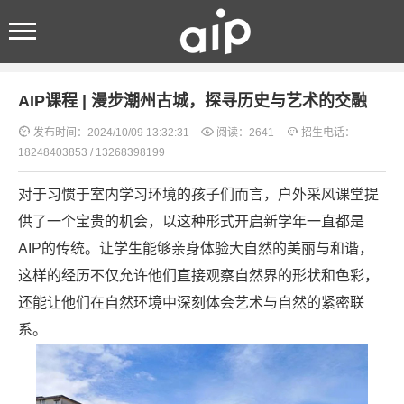
首页
>
新闻中心
>
教学与教研
> 正文
AIP课程 | 漫步潮州古城，探寻历史与艺术的交融



发布时间：2024/10/09 13:32:31
阅读：2641
招生电话：
18248403853 / 13268398199
对于习惯于室内学习环境的孩子们而言，户外采风课堂提
供了一个宝贵的机会，以这种形式开启新学年一直都是
AIP的传统。让学生能够亲身体验大自然的美丽与和谐，
这样的经历不仅允许他们直接观察自然界的形状和色彩，
还能让他们在自然环境中深刻体会艺术与自然的紧密联
系。