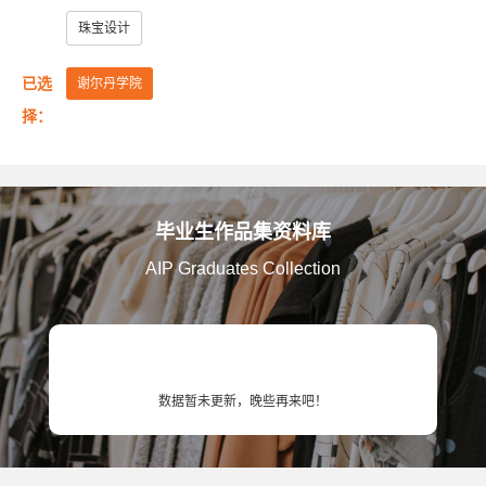
美国艺术中心设计学院
美国萨凡纳艺术与设计学院
珠宝设计
美国纽约普瑞特艺术学院
已选
谢尔丹学院
澳大利亚皇家墨尔本理工大学
英国伦敦大学金匠学院
择：
美国罗德岛设计学院
美国加州艺术学院
美国芝加哥艺术学院
英国赫特福德大学
毕业生作品集资料库
英国金斯顿大学
英国格拉斯哥艺术学院
AIP Graduates Collection
英国曼彻斯特城市大学
英国提赛德大学
英国威斯敏斯特大学
美国旧金山艺术大学
英国考文垂大学
英国伯明翰城市大学
数据暂未更新，晚些再来吧！
英国诺丁汉特伦特大学
英国谢菲尔德哈勒姆大学
美国马里兰艺术学院
美国弗吉尼亚联邦大学