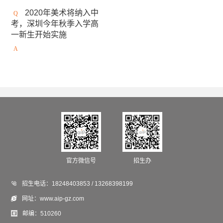
安大略艺术设计学院
日本女子美术大学
2020年美术将纳入中
考，深圳今年秋季入学高
美国缅因艺术学院
京都精华大学
东京造型大学
一新生开始实施
伦敦雷文斯本大学
东京艺术大学
谢尔丹学院
武藏野美术大学
大阪艺术大学
澳大利亚莫纳什大学
京都市立艺术大学
金泽美术工艺大学
斯威本科技大学
成安造形大学
中央圣马丁艺术与设计学院
澳门城市大学
法国高布兰学院
官方微信号
招生办
新加坡拉萨尔艺术学院
爱知县立艺术大学

招生电话：
18248403853 / 13268398199
悉尼大学
英国德蒙福特大学
伦敦传媒学院

网址：
www.aip-gz.com
冲绳县立艺术大学
英国斯泰福厦大学

邮编：
510260