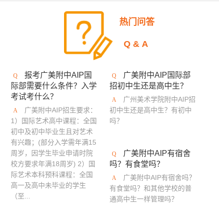
美国加州艺术大学
英国伯恩茅斯艺术大学
热门问答
美国奥蒂斯艺术与设计学院
英国拉夫堡大学
Q&A
新加坡南洋艺术学院
英国德比大学
报考广美附中AIP国
广美附中AIP国际部
英国创意艺术大学
诺森比亚大学
多摩美术大学
际部需要什么条件？入学
招初中生还是高中生？
考试考什么？
蒙纳士大学
英国法尔茅斯大学
广州美术学院附中AIP招
广美附中AIP招生要求：
初中生还是高中生？有初中
伦敦布鲁内尔大学
美国林林艺术设计学院
1）国际艺术高中课程：全国
吗？
初中及初中毕业生且对艺术
澳门理工学院
美国旧金山艺术学院
有兴趣；(部分入学需年满15
周岁，因学生毕业申请时院
广美附中AIP有宿舍
英国布莱顿大学
艾米丽卡尔艺术与设计大学
校方要求年满18周岁) 2）国
吗？有食堂吗？
际艺术本科预科课程：全国
广美附中AIP有宿舍吗？
英国邓迪大学
京都艺术大学
罗切斯特理工学院
高一及高中未毕业的学生
有食堂吗？和其他学校的普
（至...
通高中生一样管理吗？
日本大学艺术学部
英国密德萨斯大学