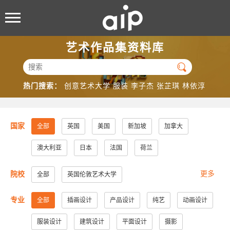
艺术作品集资料库

热门搜索：
创意艺术大学
服装
李子杰
张芷琪
林依淳
国家
全部
英国
美国
新加坡
加拿大
澳大利亚
日本
法国
荷兰
更多
院校
全部
英国伦敦艺术大学
美国加州大学洛杉矶分校
美国加州大学圣地亚哥分校
专业
全部
插画设计
产品设计
纯艺
动画设计
美国纽约视觉艺术学院
美国帕森斯设计学院
服装设计
建筑设计
平面设计
摄影