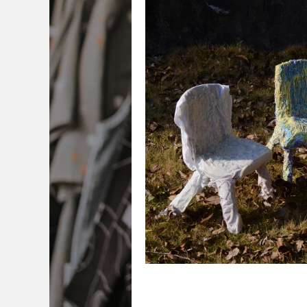
中央圣马丁艺术与设计学院
澳门城市
伦敦传媒学院
冲绳县立艺术大学
澳大利亚西澳大学
坎伯韦尔艺术学院
加拿大康考迪亚大学
加拿大阿尔伯塔
罗康琪
校：
英国格拉斯哥艺术学院、英国伦
英国利兹大学
马兰戈尼学院（伦敦校
金匠学院、英国拉夫堡大学、美国纽
艺术学院、美国芝加哥艺术学院、美
业：
平面设计
普瑞特艺术学院、美国加州艺术学
国伦敦艺术大学
5