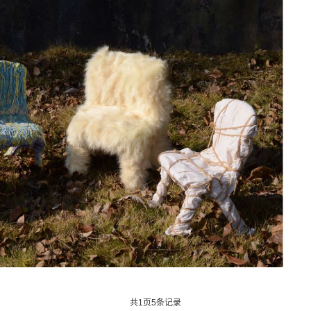
大学
法国高布兰学院
新加坡拉萨尔艺术学院
爱知县立艺术大学
英国斯泰福厦大学
英国AA建筑联盟学院
马兰欧尼时装与设计学院
澳大利亚格里菲斯大学
英国西英格兰大学
荷兰阿尔特兹艺术学院
艺术大学
法国高等视觉传媒学院
法国工艺美术学院
加拿大圣克莱
区）
英国伯恩茅斯大学
温布尔登艺术学院
英国南安普顿大学
共
1
页
5
条记录