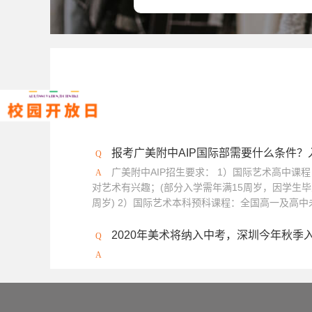
报考广美附中AIP国际部需要什么条件
广美附中AIP招生要求： 1）国际艺术高中课
对艺术有兴趣；(部分入学需年满15周岁，因学生毕
周岁) 2）国际艺术本科预科课程：全国高一及高中未
2020年美术将纳入中考，深圳今年秋季