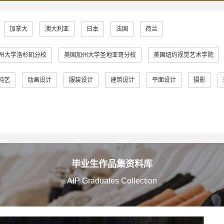
加拿大
澳大利亚
日本
法国
荷兰
州大学洛杉矶分校
美国加州大学圣地亚哥分校
美国纽约视觉艺术学院
普瑞特艺术学院
澳大利亚皇家墨尔本理工大学
英国伦敦大学金匠学院
纯艺
动画设计
服装设计
建筑设计
平面设计
摄影
学
英国金斯顿大学
英国格拉斯哥艺术学院
英国曼彻斯特城市大学
英国伯明翰城市大学
英国诺丁汉特伦特大学
英国谢菲尔德哈勒姆
大学
英国伯恩茅斯艺术大学
美国奥蒂斯艺术与设计学院
英国拉夫
多摩美术大学
蒙纳士大学
英国法尔茅斯大学
伦敦布鲁内尔大学
毕业生作品集资料库
AIP Graduates Collection
艾米丽卡尔艺术与设计大学
英国邓迪大学
京都艺术大学
罗
院
日本女子美术大学
美国缅因艺术学院
京都精华大学
东京
阪艺术大学
澳大利亚莫纳什大学
京都市立艺术大学
金泽美术工艺