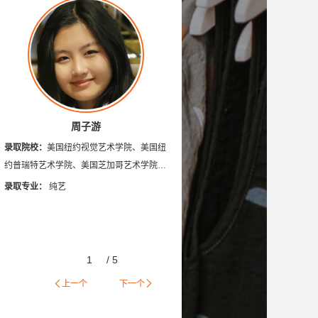
悉尼大学
英国德蒙福特大学
英国安格利亚鲁斯金大学
英国伦敦时装学院
切尔西艺术与设计学院
尔学院
加拿大康尼斯托加理工学院
周子游
录取院校：
美国纽约视觉艺术学院、美国纽
约普瑞特艺术学院、美国芝加哥艺术学院、
美国萨凡纳艺术与设计学院、美国加州艺术
录取专业：
纯艺
大学、坎伯韦尔艺术学院
1
/
5
上一个
下一个