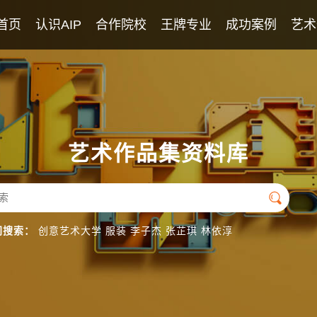
首页
认识AIP
合作院校
王牌专业
成功案例
艺术
AIP课程
2026年录取榜
学校教师团队
优秀学生作品
英美艺术高中课程
专业团队
日本艺术高中课程
英语团队
艺术作品集资料库
国际导师团队

门搜索：
创意艺术大学
服装
李子杰
张芷琪
林依淳