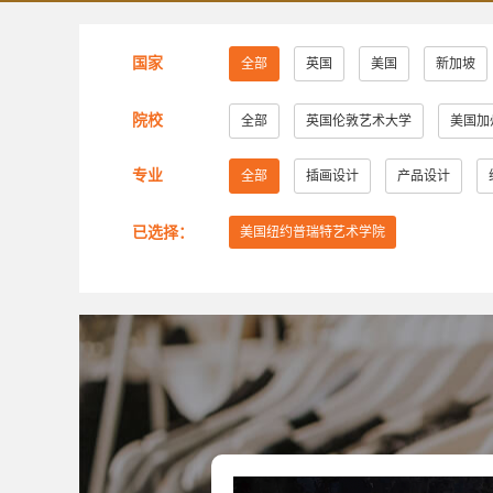
国家
全部
英国
美国
新加坡
院校
全部
英国伦敦艺术大学
美国加
美国萨凡纳艺术与设计学院
美国纽约
专业
全部
插画设计
产品设计
美国芝加哥艺术学院
英国赫特福德大
已选择：
美国纽约普瑞特艺术学院
美国旧金山艺术大学
英国考文垂大学
美国弗吉尼亚联邦大学
美国加州艺术
英国创意艺术大学
诺森比亚大学
美国旧金山艺术学院
英国布莱顿大学
英国密德萨斯大学
安大略艺术设计学
谢尔丹学院
武藏野美术大学
大