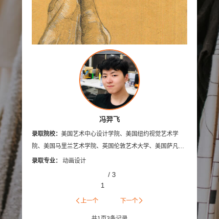
美国加州艺术大学
英国伯恩茅斯艺术大学
美国奥蒂斯艺术与设计学院
英国拉夫堡大学
新加坡南洋艺术学院
英国德比大学
英国创意艺术大学
诺森比亚大学
多摩美术大学
蒙纳士大学
英国法尔茅斯大学
伦敦布鲁内尔大学
美国林林艺术设计学院
冯羿飞
艺术设计
录取院校：
美国艺术中心设计学院、美国纽约视觉艺术学
录取院
澳门理工学院
美国旧金山艺术学院
院、美国马里兰艺术学院、英国伦敦艺术大学、美国萨凡纳
学院、
艺术与设计学院、美国林林艺术设计学院
英国布莱顿大学
艾米丽卡尔艺术与设计大学
录取专业：
动画设计
录取专
/
3
英国邓迪大学
京都艺术大学
罗切斯特理工学院
1
日本大学艺术学部
英国密德萨斯大学
上一个
下一个
共
1
页
3
条记录