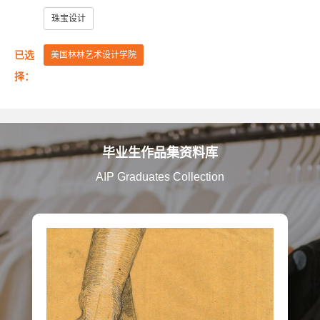
美国艺术中心设计学院
美国萨凡纳艺术与设计学院
珠宝设计
美国纽约普瑞特艺术学院
已选
美国林林艺术设计学院
澳大利亚皇家墨尔本理工大学
英国伦敦大学金匠学院
择：
美国罗德岛设计学院
美国加州艺术学院
美国芝加哥艺术学院
英国赫特福德大学
毕业生作品集资料库
英国金斯顿大学
英国格拉斯哥艺术学院
AIP Graduates Collection
英国曼彻斯特城市大学
英国提赛德大学
英国威斯敏斯特大学
美国旧金山艺术大学
英国考文垂大学
英国伯明翰城市大学
英国诺丁汉特伦特大学
英国谢菲尔德哈勒姆大学
美国马里兰艺术学院
美国弗吉尼亚联邦大学