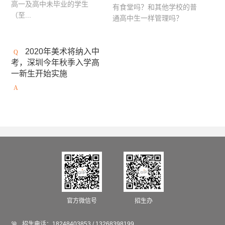
高一及高中未毕业的学生
有食堂吗？和其他学校的普
英国AA建筑联盟学院
马兰欧尼时装与设计学院
（至...
通高中生一样管理吗？
英国安格利亚鲁斯金大学
英国伦敦时装学院
2020年美术将纳入中
澳大利亚西澳大学
坎伯韦尔艺术学院
考，深圳今年秋季入学高
澳大利亚格里菲斯大学
英国西英格兰大学
一新生开始实施
荷兰阿尔特兹艺术学院
切尔西艺术与设计学院
加拿大康考迪亚大学
加拿大阿尔伯塔艺术大学
法国高等视觉传媒学院
法国工艺美术学院
加拿大圣克莱尔学院
加拿大康尼斯托加理工学院
英国利兹大学
马兰戈尼学院（伦敦校区）
英国伯恩茅斯大学
温布尔登艺术学院
官方微信号
招生办
英国南安普顿大学

招生电话：
18248403853 / 13268398199