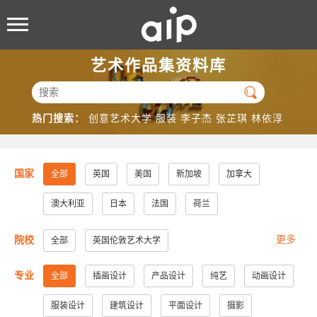
艺术作品集资料库

热门搜索：
创意艺术大学
服装
李子杰
张芷琪
林依淳
国家
全部
英国
美国
新加坡
加拿大
澳大利亚
日本
法国
荷兰
更多
院校
全部
英国伦敦艺术大学
美国加州大学洛杉矶分校
美国加州大学圣地亚哥分校
专业
全部
插画设计
产品设计
纯艺
动画设计
美国纽约视觉艺术学院
美国帕森斯设计学院
服装设计
建筑设计
平面设计
摄影