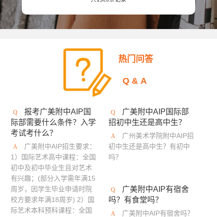
安大略艺术设计学院
日本女子美术大学
美国缅因艺术学院
京都精华大学
东京造型大学
伦敦雷文斯本大学
东京艺术大学
谢尔丹学院
热门问答
武藏野美术大学
大阪艺术大学
Q&A
澳大利亚莫纳什大学
京都市立艺术大学
金泽美术工艺大学
斯威本科技大学
报考广美附中AIP国
广美附中AIP国际部
际部需要什么条件？入学
招初中生还是高中生？
成安造形大学
中央圣马丁艺术与设计学院
考试考什么？
广州美术学院附中AIP招
澳门城市大学
法国高布兰学院
广美附中AIP招生要求：
初中生还是高中生？有初中
1）国际艺术高中课程：全国
吗？
新加坡拉萨尔艺术学院
爱知县立艺术大学
初中及初中毕业生且对艺术
有兴趣；(部分入学需年满15
悉尼大学
英国德蒙福特大学
伦敦传媒学院
周岁，因学生毕业申请时院
广美附中AIP有宿舍
校方要求年满18周岁) 2）国
吗？有食堂吗？
冲绳县立艺术大学
英国斯泰福厦大学
际艺术本科预科课程：全国
广美附中AIP有宿舍吗？