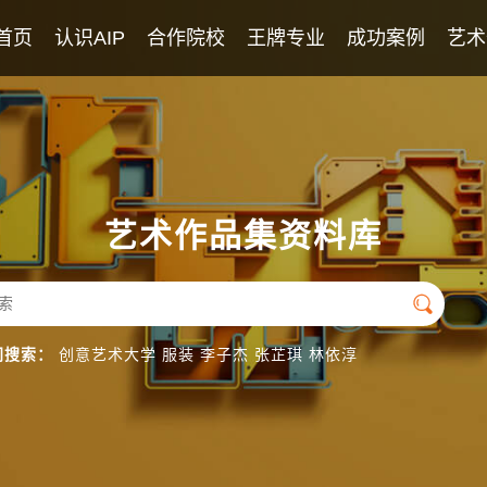
首页
认识AIP
合作院校
王牌专业
成功案例
艺术
AIP课程
2026年录取榜
学校教师团队
优秀学生作品
英美艺术高中课程
专业团队
日本艺术高中课程
英语团队
艺术作品集资料库
国际导师团队

门搜索：
创意艺术大学
服装
李子杰
张芷琪
林依淳