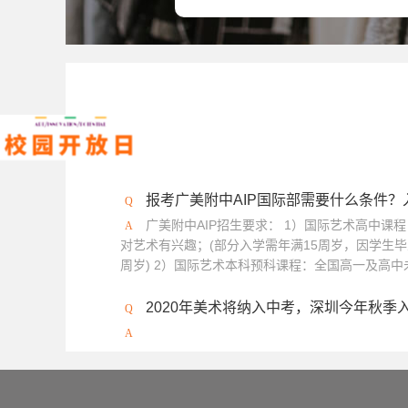
报考广美附中AIP国际部需要什么条件
广美附中AIP招生要求： 1）国际艺术高中课
对艺术有兴趣；(部分入学需年满15周岁，因学生毕
周岁) 2）国际艺术本科预科课程：全国高一及高中未
2020年美术将纳入中考，深圳今年秋季