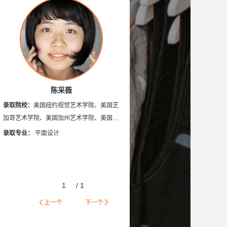
悉尼大学
英国德蒙福特大学
英国安格利亚鲁斯金大学
英国伦敦时装学院
切尔西艺术与设计学院
尔学院
加拿大康尼斯托加理工学院
陈采薇
录取院校：
美国纽约视觉艺术学院、美国芝
加哥艺术学院、美国加州艺术学院、美国艺
术中心设计学院、美国旧金山艺术学院
录取专业：
平面设计
1
/
1
上一个
下一个