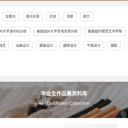
加拿大
澳大利亚
日本
法国
荷兰
州大学洛杉矶分校
美国加州大学圣地亚哥分校
美国纽约视觉艺术学院
普瑞特艺术学院
澳大利亚皇家墨尔本理工大学
英国伦敦大学金匠学院
纯艺
动画设计
服装设计
建筑设计
平面设计
摄影
学
英国金斯顿大学
英国格拉斯哥艺术学院
英国曼彻斯特城市大学
英国伯明翰城市大学
英国诺丁汉特伦特大学
英国谢菲尔德哈勒姆
大学
英国伯恩茅斯艺术大学
美国奥蒂斯艺术与设计学院
英国拉夫
多摩美术大学
蒙纳士大学
英国法尔茅斯大学
伦敦布鲁内尔大学
毕业生作品集资料库
AIP Graduates Collection
艾米丽卡尔艺术与设计大学
英国邓迪大学
京都艺术大学
罗
院
日本女子美术大学
美国缅因艺术学院
京都精华大学
东京
阪艺术大学
澳大利亚莫纳什大学
京都市立艺术大学
金泽美术工艺