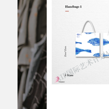
中央圣马丁艺术与设计学院
澳门城市
伦敦传媒学院
冲绳县立艺术大学
澳大利亚西澳大学
坎伯韦尔艺术学院
加拿大康考迪亚大学
加拿大阿尔伯塔
陈采薇
校：
美国纽约视觉艺术学院、美国芝
英国利兹大学
马兰戈尼学院（伦敦校
术学院、美国加州艺术学院、美国艺
设计学院、美国旧金山艺术学院
业：
平面设计
1