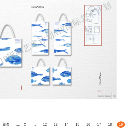
大学
法国高布兰学院
新加坡拉萨尔艺术学院
爱知县立艺术大学
英国斯泰福厦大学
英国AA建筑联盟学院
马兰欧尼时装与设计学院
澳大利亚格里菲斯大学
英国西英格兰大学
荷兰阿尔特兹艺术学院
艺术大学
法国高等视觉传媒学院
法国工艺美术学院
加拿大圣克莱
区）
英国伯恩茅斯大学
温布尔登艺术学院
英国南安普顿大学
首页
上一页
...
12
13
14
15
16
17
18
19