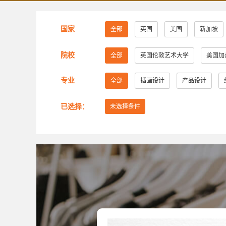
国家
全部
英国
美国
新加坡
院校
全部
英国伦敦艺术大学
美国加
美国萨凡纳艺术与设计学院
美国纽约
专业
全部
插画设计
产品设计
美国芝加哥艺术学院
英国赫特福德大
已选择：
未选择条件
美国旧金山艺术大学
英国考文垂大学
美国弗吉尼亚联邦大学
美国加州艺术
英国创意艺术大学
诺森比亚大学
美国旧金山艺术学院
英国布莱顿大学
英国密德萨斯大学
安大略艺术设计学
谢尔丹学院
武藏野美术大学
大