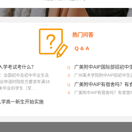
大学
法国高布兰学院
新加坡拉萨尔艺术学院
爱知县立艺术大学
英国斯泰福厦大学
英国AA建筑联盟学院
马兰欧尼时装与设计学院
热门问答
澳大利亚格里菲斯大学
英国西英格兰大学
荷兰阿尔特兹艺术学院
Q&A
艺术大学
法国高等视觉传媒学院
法国工艺美术学院
加拿大圣克莱
区）
英国伯恩茅斯大学
温布尔登艺术学院
英国南安普顿大学
？入学考试考什么？
广美附中AIP国际部招初中
程：全国初中及初中毕业生且
广州美术学院附中AIP招初中
业申请时院校方要求年满18
广美附中AIP有宿舍吗？有
毕业的学生（至...
广美附中AIP有宿舍吗？有食
入学高一新生开始实施