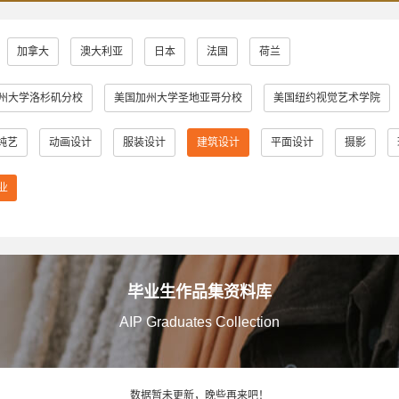
加拿大
澳大利亚
日本
法国
荷兰
州大学洛杉矶分校
美国加州大学圣地亚哥分校
美国纽约视觉艺术学院
普瑞特艺术学院
澳大利亚皇家墨尔本理工大学
英国伦敦大学金匠学院
纯艺
动画设计
服装设计
建筑设计
平面设计
摄影
学
英国金斯顿大学
英国格拉斯哥艺术学院
英国曼彻斯特城市大学
业
英国伯明翰城市大学
英国诺丁汉特伦特大学
英国谢菲尔德哈勒姆
大学
英国伯恩茅斯艺术大学
美国奥蒂斯艺术与设计学院
英国拉夫
多摩美术大学
蒙纳士大学
英国法尔茅斯大学
伦敦布鲁内尔大学
毕业生作品集资料库
AIP Graduates Collection
艾米丽卡尔艺术与设计大学
英国邓迪大学
京都艺术大学
罗
院
日本女子美术大学
美国缅因艺术学院
京都精华大学
东京
数据暂未更新，晚些再来吧！
阪艺术大学
澳大利亚莫纳什大学
京都市立艺术大学
金泽美术工艺