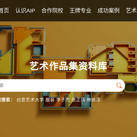
首页
认识AIP
合作院校
王牌专业
成功案例
艺术
AIP课程
2026年录取榜
学校教师团队
优秀学生作品
英美艺术高中课程
专业团队
日本艺术高中课程
英语团队
艺术作品集资料库
国际导师团队

门搜索：
创意艺术大学
服装
李子杰
张芷琪
林依淳