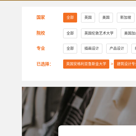
国家
全部
英国
美国
新加坡
院校
全部
英国伦敦艺术大学
美国加
美国萨凡纳艺术与设计学院
美国纽约
专业
全部
插画设计
产品设计
美国芝加哥艺术学院
英国赫特福德大
已选择：
英国安格利亚鲁斯金大学
建筑设计专
美国旧金山艺术大学
英国考文垂大学
美国弗吉尼亚联邦大学
美国加州艺术
英国创意艺术大学
诺森比亚大学
美国旧金山艺术学院
英国布莱顿大学
英国密德萨斯大学
安大略艺术设计学
谢尔丹学院
武藏野美术大学
大