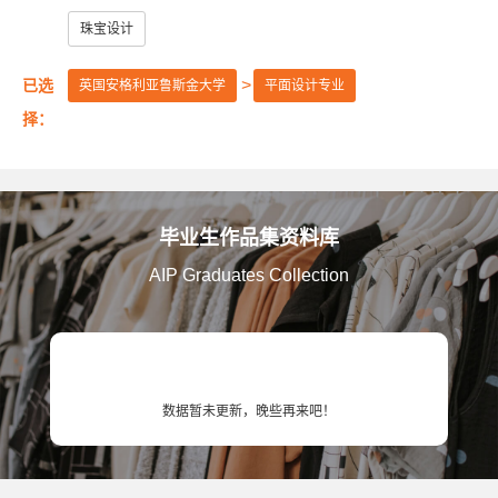
美国艺术中心设计学院
美国萨凡纳艺术与设计学院
珠宝设计
美国纽约普瑞特艺术学院
已选
英国安格利亚鲁斯金大学
平面设计专业
澳大利亚皇家墨尔本理工大学
英国伦敦大学金匠学院
择：
美国罗德岛设计学院
美国加州艺术学院
美国芝加哥艺术学院
英国赫特福德大学
毕业生作品集资料库
英国金斯顿大学
英国格拉斯哥艺术学院
AIP Graduates Collection
英国曼彻斯特城市大学
英国提赛德大学
英国威斯敏斯特大学
美国旧金山艺术大学
英国考文垂大学
英国伯明翰城市大学
数据暂未更新，晚些再来吧！
英国诺丁汉特伦特大学
英国谢菲尔德哈勒姆大学
美国马里兰艺术学院
美国弗吉尼亚联邦大学