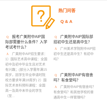
美国加州艺术大学
英国伯恩茅斯艺术大学
热门问答
美国奥蒂斯艺术与设计学院
英国拉夫堡大学
Q&A
新加坡南洋艺术学院
英国德比大学
报考广美附中AIP国
广美附中AIP国际部
英国创意艺术大学
诺森比亚大学
多摩美术大学
际部需要什么条件？入学
招初中生还是高中生？
考试考什么？
蒙纳士大学
英国法尔茅斯大学
广州美术学院附中AIP招
广美附中AIP招生要求：
初中生还是高中生？有初中
伦敦布鲁内尔大学
美国林林艺术设计学院
1）国际艺术高中课程：全国
吗？
初中及初中毕业生且对艺术
澳门理工学院
美国旧金山艺术学院
有兴趣；(部分入学需年满15
周岁，因学生毕业申请时院
广美附中AIP有宿舍
英国布莱顿大学
艾米丽卡尔艺术与设计大学
校方要求年满18周岁) 2）国
吗？有食堂吗？
际艺术本科预科课程：全国
广美附中AIP有宿舍吗？
英国邓迪大学
京都艺术大学
罗切斯特理工学院
高一及高中未毕业的学生
有食堂吗？和其他学校的普
（至...
通高中生一样管理吗？
日本大学艺术学部
英国密德萨斯大学