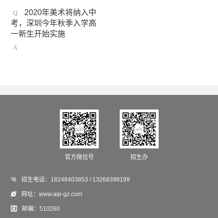
安大略艺术设计学院
日本女子美术大学
2020年美术将纳入中
考，深圳今年秋季入学高
美国缅因艺术学院
京都精华大学
东京造型大学
一新生开始实施
伦敦雷文斯本大学
东京艺术大学
谢尔丹学院
武藏野美术大学
大阪艺术大学
澳大利亚莫纳什大学
京都市立艺术大学
金泽美术工艺大学
斯威本科技大学
成安造形大学
中央圣马丁艺术与设计学院
澳门城市大学
法国高布兰学院
官方微信号
招生办
新加坡拉萨尔艺术学院
爱知县立艺术大学

招生电话：
18248403853 / 13268398199
悉尼大学
英国德蒙福特大学
伦敦传媒学院

网址：
www.aip-gz.com
冲绳县立艺术大学
英国斯泰福厦大学

邮编：
510260