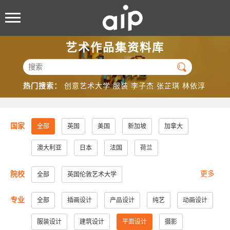
艺术作品集资料库

热门搜索：
创意艺术大学
服装
李子杰
张芷琪
林依淳
国家
全部
英国
美国
新加坡
加拿大
澳大利亚
日本
法国
荷兰
更多
院校
全部
英国伦敦艺术大学
美国加州大学洛杉矶分校
美国加州大学圣地亚哥分校
专业
全部
插画设计
产品设计
纯艺
动画设计
美国纽约视觉艺术学院
美国帕森斯设计学院
服装设计
建筑设计
平面设计
摄影