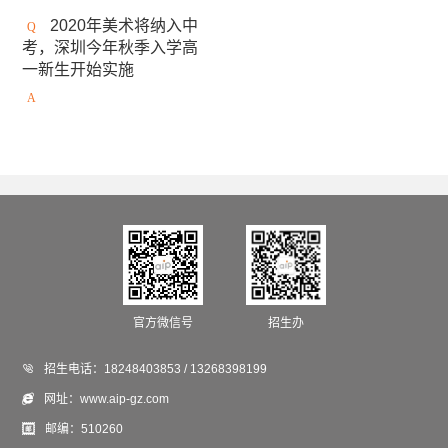
安大略艺术设计学院
日本女子美术大学
2020年美术将纳入中
考，深圳今年秋季入学高
美国缅因艺术学院
京都精华大学
东京造型大学
一新生开始实施
伦敦雷文斯本大学
东京艺术大学
谢尔丹学院
武藏野美术大学
大阪艺术大学
澳大利亚莫纳什大学
京都市立艺术大学
金泽美术工艺大学
斯威本科技大学
成安造形大学
中央圣马丁艺术与设计学院
澳门城市大学
法国高布兰学院
官方微信号
招生办
新加坡拉萨尔艺术学院
爱知县立艺术大学

招生电话：
18248403853 / 13268398199
英国德蒙福特大学
悉尼大学
伦敦传媒学院

网址：
www.aip-gz.com
冲绳县立艺术大学
英国斯泰福厦大学

邮编：
510260