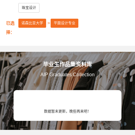
美国艺术中心设计学院
美国萨凡纳艺术与设计学院
珠宝设计
美国纽约普瑞特艺术学院
已选
诺森比亚大学
平面设计专业
澳大利亚皇家墨尔本理工大学
英国伦敦大学金匠学院
择：
美国罗德岛设计学院
美国加州艺术学院
美国芝加哥艺术学院
英国赫特福德大学
毕业生作品集资料库
英国金斯顿大学
英国格拉斯哥艺术学院
AIP Graduates Collection
英国曼彻斯特城市大学
英国提赛德大学
英国威斯敏斯特大学
美国旧金山艺术大学
英国考文垂大学
英国伯明翰城市大学
数据暂未更新，晚些再来吧！
英国诺丁汉特伦特大学
英国谢菲尔德哈勒姆大学
美国马里兰艺术学院
美国弗吉尼亚联邦大学