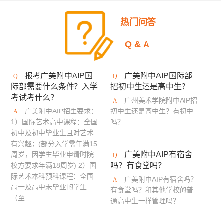
美国加州艺术大学
英国伯恩茅斯艺术大学
热门问答
美国奥蒂斯艺术与设计学院
英国拉夫堡大学
Q&A
新加坡南洋艺术学院
英国德比大学
报考广美附中AIP国
广美附中AIP国际部
英国创意艺术大学
诺森比亚大学
多摩美术大学
际部需要什么条件？入学
招初中生还是高中生？
考试考什么？
蒙纳士大学
英国法尔茅斯大学
广州美术学院附中AIP招
广美附中AIP招生要求：
初中生还是高中生？有初中
伦敦布鲁内尔大学
美国林林艺术设计学院
1）国际艺术高中课程：全国
吗？
初中及初中毕业生且对艺术
澳门理工学院
美国旧金山艺术学院
有兴趣；(部分入学需年满15
周岁，因学生毕业申请时院
广美附中AIP有宿舍
英国布莱顿大学
艾米丽卡尔艺术与设计大学
校方要求年满18周岁) 2）国
吗？有食堂吗？
际艺术本科预科课程：全国
广美附中AIP有宿舍吗？
英国邓迪大学
京都艺术大学
罗切斯特理工学院
高一及高中未毕业的学生
有食堂吗？和其他学校的普
（至...
通高中生一样管理吗？
日本大学艺术学部
英国密德萨斯大学