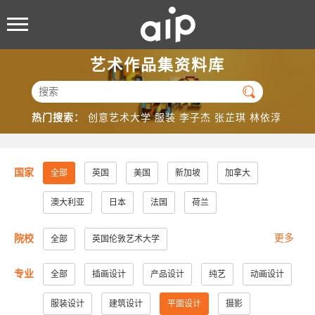
艺术作品集资料库

热门搜索：
创意艺术大学
服装
李子杰
张芷琪
林依淳
国家
全部
英国
美国
新加坡
加拿大
澳大利亚
日本
法国
荷兰
更多
院校
全部
英国伦敦艺术大学
美国加州大学洛杉矶分校
美国加州大学圣地亚哥分校
专业
全部
插画设计
产品设计
纯艺
动画设计
美国纽约视觉艺术学院
美国帕森斯设计学院
服装设计
建筑设计
平面设计
摄影