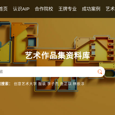
首页
认识AIP
合作院校
王牌专业
成功案例
艺术
AIP课程
2026年录取榜
学校教师团队
优秀学生作品
英美艺术高中课程
专业团队
日本艺术高中课程
英语团队
艺术作品集资料库
国际导师团队

门搜索：
创意艺术大学
服装
李子杰
张芷琪
林依淳