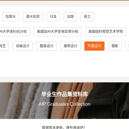
加拿大
澳大利亚
日本
法国
荷兰
州大学洛杉矶分校
美国加州大学圣地亚哥分校
美国纽约视觉艺术学院
普瑞特艺术学院
澳大利亚皇家墨尔本理工大学
英国伦敦大学金匠学院
纯艺
动画设计
服装设计
建筑设计
平面设计
摄影
学
英国金斯顿大学
英国格拉斯哥艺术学院
英国曼彻斯特城市大学
英国伯明翰城市大学
英国诺丁汉特伦特大学
英国谢菲尔德哈勒姆
大学
英国伯恩茅斯艺术大学
美国奥蒂斯艺术与设计学院
英国拉夫
多摩美术大学
蒙纳士大学
英国法尔茅斯大学
伦敦布鲁内尔大学
毕业生作品集资料库
AIP Graduates Collection
艾米丽卡尔艺术与设计大学
英国邓迪大学
京都艺术大学
罗
院
日本女子美术大学
美国缅因艺术学院
京都精华大学
东京
数据暂未更新，晚些再来吧！
阪艺术大学
澳大利亚莫纳什大学
京都市立艺术大学
金泽美术工艺