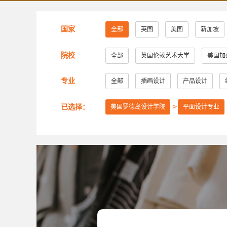
国家
全部
英国
美国
新加坡
院校
全部
英国伦敦艺术大学
美国加
美国萨凡纳艺术与设计学院
美国纽约
专业
全部
插画设计
产品设计
美国芝加哥艺术学院
英国赫特福德大
已选择：
美国罗德岛设计学院
平面设计专业
美国旧金山艺术大学
英国考文垂大学
美国弗吉尼亚联邦大学
美国加州艺术
英国创意艺术大学
诺森比亚大学
美国旧金山艺术学院
英国布莱顿大学
英国密德萨斯大学
安大略艺术设计学
谢尔丹学院
武藏野美术大学
大