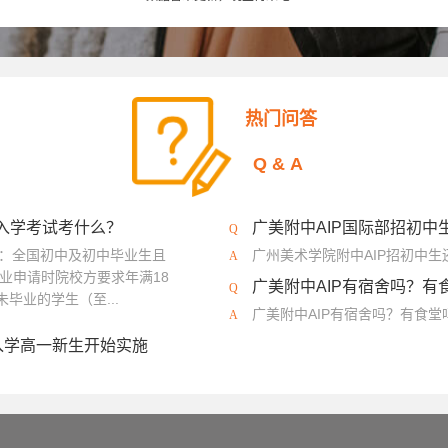
大学
法国高布兰学院
新加坡拉萨尔艺术学院
爱知县立艺术大学
英国斯泰福厦大学
英国AA建筑联盟学院
马兰欧尼时装与设计学院
热门问答
澳大利亚格里菲斯大学
英国西英格兰大学
荷兰阿尔特兹艺术学院
Q&A
艺术大学
法国高等视觉传媒学院
法国工艺美术学院
加拿大圣克莱
区）
英国伯恩茅斯大学
温布尔登艺术学院
英国南安普顿大学
？入学考试考什么？
广美附中AIP国际部招初中
程：全国初中及初中毕业生且
广州美术学院附中AIP招初中
业申请时院校方要求年满18
广美附中AIP有宿舍吗？有
毕业的学生（至...
广美附中AIP有宿舍吗？有食
入学高一新生开始实施