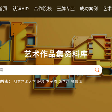
首页
认识AIP
合作院校
王牌专业
成功案例
艺术
AIP课程
2026年录取榜
学校教师团队
优秀学生作品
英美艺术高中课程
专业团队
日本艺术高中课程
英语团队
艺术作品集资料库
国际导师团队

门搜索：
创意艺术大学
服装
李子杰
张芷琪
林依淳