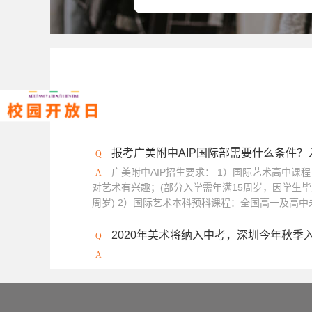
报考广美附中AIP国际部需要什么条件
广美附中AIP招生要求： 1）国际艺术高中课
对艺术有兴趣；(部分入学需年满15周岁，因学生毕
周岁) 2）国际艺术本科预科课程：全国高一及高中未
2020年美术将纳入中考，深圳今年秋季