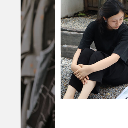
冯筱琪
校：
新加坡南洋艺术学院
业：
平面设计
2