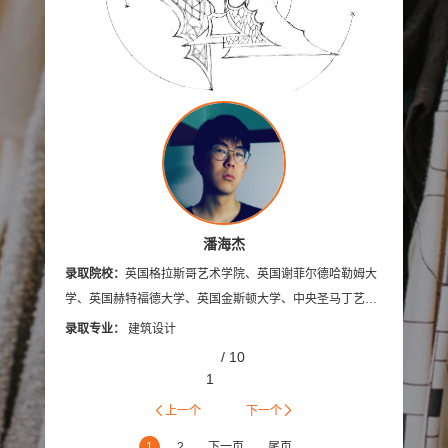
英国AA建筑联盟学院
马兰戈尼学院（伦敦校区）
英国德蒙福特大学
坎伯韦尔艺术学院
中央圣马丁艺术与设计学院
伦敦传媒学院
切尔西艺术与设计学院
温布尔登艺术学院
英国西英格兰大学
英国伦敦时装学院
潘海杰
录取院校：
英国格拉斯哥艺术学院、英国谢菲尔德哈勒姆大
录取院
学、英国赫特福德大学、英国金斯顿大学、中央圣马丁艺术
录取专
与设计学院
录取专业：
建筑设计
/
10
1
上一个
下一个
1
2
下一页
尾页