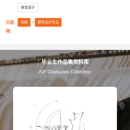
英国格拉斯哥艺术学院
英国法尔茅斯大学
珠宝设计
英国伯恩茅斯艺术大学
英国诺丁汉特伦特大学
已选
英国
建筑设计专业
英国谢菲尔德哈勒姆大学
英国拉夫堡大学
择：
英国赫特福德大学
英国考文垂大学
英国创意艺术大学
英国伦敦大学金匠学院
毕业生作品集资料库
英国斯泰福厦大学
英国安格利亚鲁斯金大学
AIP Graduates Collection
英国密德萨斯大学
英国金斯顿大学
英国伯明翰城市大学
英国德比大学
英国曼彻斯特城市大学
英国布莱顿大学
伦敦雷文斯本大学
诺森比亚大学
伦敦布鲁内尔大学
英国邓迪大学