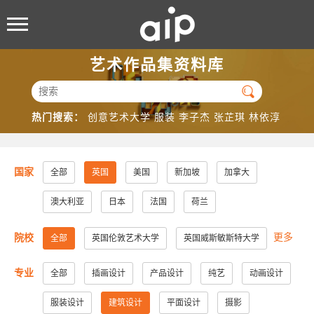
艺术作品集资料库

热门搜索：
创意艺术大学
服装
李子杰
张芷琪
林依淳
国家
全部
英国
美国
新加坡
加拿大
澳大利亚
日本
法国
荷兰
更多
院校
全部
英国伦敦艺术大学
英国威斯敏斯特大学
英国提赛德大学
英国伯恩茅斯大学
专业
全部
插画设计
产品设计
纯艺
动画设计
英国利兹大学
英国南安普顿大学
服装设计
建筑设计
平面设计
摄影