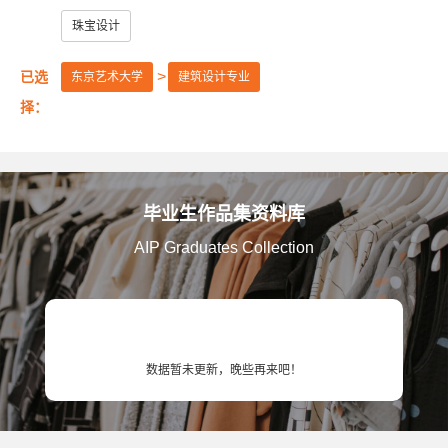
美国艺术中心设计学院
美国萨凡纳艺术与设计学院
珠宝设计
美国纽约普瑞特艺术学院
已选
东京艺术大学
建筑设计专业
澳大利亚皇家墨尔本理工大学
英国伦敦大学金匠学院
择：
美国罗德岛设计学院
美国加州艺术学院
美国芝加哥艺术学院
英国赫特福德大学
毕业生作品集资料库
英国金斯顿大学
英国格拉斯哥艺术学院
AIP Graduates Collection
英国曼彻斯特城市大学
英国提赛德大学
英国威斯敏斯特大学
美国旧金山艺术大学
英国考文垂大学
英国伯明翰城市大学
数据暂未更新，晚些再来吧！
英国诺丁汉特伦特大学
英国谢菲尔德哈勒姆大学
美国马里兰艺术学院
美国弗吉尼亚联邦大学