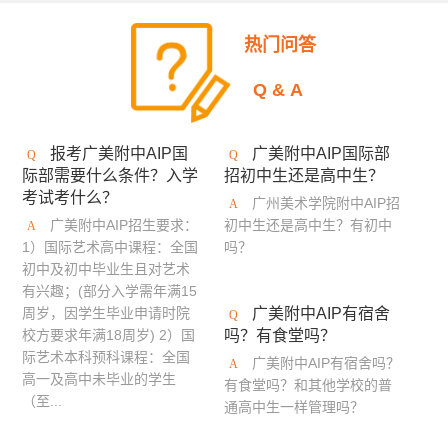
美国加州艺术大学
英国伯恩茅斯艺术大学
热门问答
美国奥蒂斯艺术与设计学院
英国拉夫堡大学
Q&A
新加坡南洋艺术学院
英国德比大学
报考广美附中AIP国
广美附中AIP国际部
英国创意艺术大学
诺森比亚大学
多摩美术大学
际部需要什么条件？入学
招初中生还是高中生？
考试考什么？
蒙纳士大学
英国法尔茅斯大学
广州美术学院附中AIP招
广美附中AIP招生要求：
初中生还是高中生？有初中
伦敦布鲁内尔大学
美国林林艺术设计学院
1）国际艺术高中课程：全国
吗？
初中及初中毕业生且对艺术
澳门理工学院
美国旧金山艺术学院
有兴趣；(部分入学需年满15
周岁，因学生毕业申请时院
广美附中AIP有宿舍
英国布莱顿大学
艾米丽卡尔艺术与设计大学
校方要求年满18周岁) 2）国
吗？有食堂吗？
际艺术本科预科课程：全国
广美附中AIP有宿舍吗？
英国邓迪大学
京都艺术大学
罗切斯特理工学院
高一及高中未毕业的学生
有食堂吗？和其他学校的普
（至...
通高中生一样管理吗？
日本大学艺术学部
英国密德萨斯大学