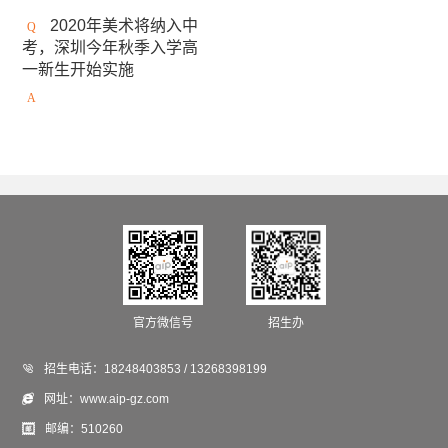
安大略艺术设计学院
日本女子美术大学
2020年美术将纳入中
考，深圳今年秋季入学高
美国缅因艺术学院
京都精华大学
东京造型大学
一新生开始实施
伦敦雷文斯本大学
东京艺术大学
谢尔丹学院
武藏野美术大学
大阪艺术大学
澳大利亚莫纳什大学
京都市立艺术大学
金泽美术工艺大学
斯威本科技大学
成安造形大学
中央圣马丁艺术与设计学院
澳门城市大学
法国高布兰学院
官方微信号
招生办
新加坡拉萨尔艺术学院
爱知县立艺术大学

招生电话：
18248403853 / 13268398199
英国德蒙福特大学
悉尼大学
伦敦传媒学院

网址：
www.aip-gz.com
冲绳县立艺术大学
英国斯泰福厦大学

邮编：
510260