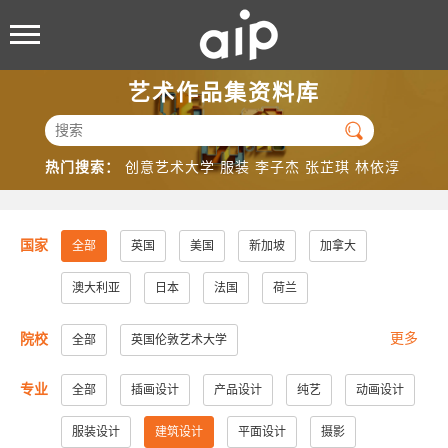
艺术作品集资料库

热门搜索：
创意艺术大学
服装
李子杰
张芷琪
林依淳
国家
全部
英国
美国
新加坡
加拿大
澳大利亚
日本
法国
荷兰
更多
院校
全部
英国伦敦艺术大学
美国加州大学洛杉矶分校
美国加州大学圣地亚哥分校
专业
全部
插画设计
产品设计
纯艺
动画设计
美国纽约视觉艺术学院
美国帕森斯设计学院
服装设计
建筑设计
平面设计
摄影