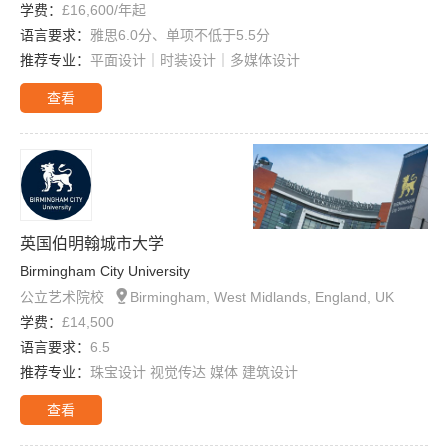
学费：
£16,600/年起
语言要求：
雅思6.0分、单项不低于5.5分
推荐专业：
平面设计｜时装设计｜多媒体设计
查看
英国伯明翰城市大学
Birmingham City University

公立艺术院校
Birmingham, West Midlands, England, UK
学费：
£14,500
语言要求：
6.5
推荐专业：
珠宝设计 视觉传达 媒体 建筑设计
查看