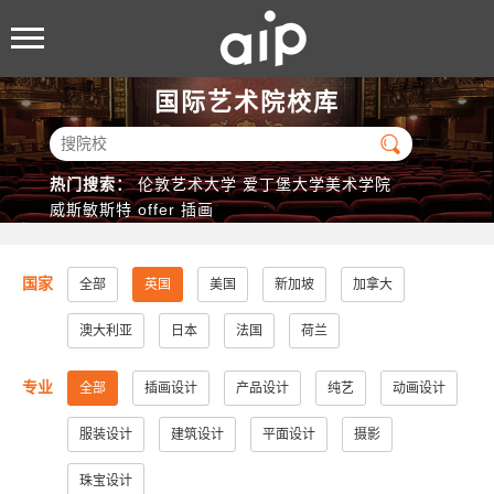
国际艺术院校库

热门搜索：
伦敦艺术大学
爱丁堡大学美术学院
威斯敏斯特
offer
插画
国家
全部
英国
美国
新加坡
加拿大
澳大利亚
日本
法国
荷兰
专业
全部
插画设计
产品设计
纯艺
动画设计
服装设计
建筑设计
平面设计
摄影
珠宝设计