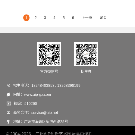
1
2
3
4
5
6
下一页
尾页
官方微信号
招生办

招生电话：
18248403853 / 13268398199

网址：
www.aip-gz.com

邮编：
510260

商务合作：
service@aip.net

地址：
广州市海珠区新港西路25号
© 2004-2026 广州AIP创新艺术国际高中课程