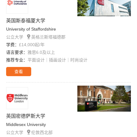
英国斯泰福厦大学
University of Staffordshire

公立大学
英格兰斯塔福德郡
学费：
£14,000起/年
语言要求：
雅思6.0及以上
推荐专业：
平面设计｜插画设计｜时尚设计
查看
英国密德萨斯大学
Middlesex University

公立大学
伦敦西北部