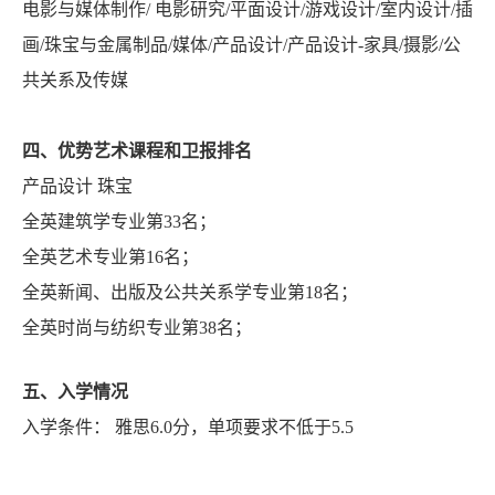
电影与媒体制作
/
电影研究
/
平面设计
/
游戏设计
/
室内设计
/
插
画
/
珠宝与金属制品
/
媒体
/
产品设计
/
产品设计
-
家具
/
摄影
/
公
共关系及传媒
四、优势艺术课程和卫报排名
产品设计 珠宝
全英建筑学专业第
33
名；
全英艺术专业第
16
名；
全英新闻、出版及公共关系学专业第
18
名；
全英时尚与纺织专业第
38
名；
五、入学情况
入学条件： 雅思
6.0
分，
单项要求不低于
5.5