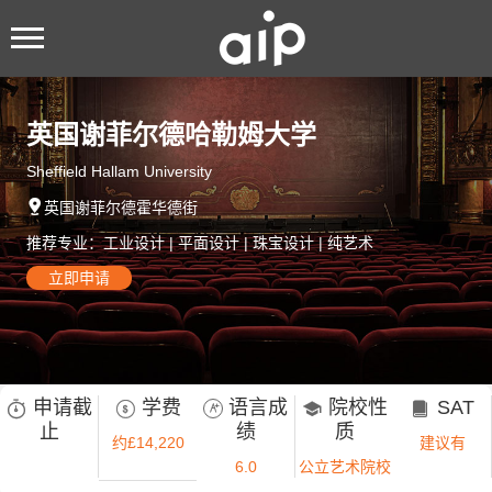
英国谢菲尔德哈勒姆大学
Sheffield Hallam University

英国谢菲尔德霍华德街
推荐专业：工业设计 | 平面设计 | 珠宝设计 | 纯艺术
立即申请
申请截
学费
语言成
院校性
SAT





绩
止
质
约£14,220
建议有
6.0
公立艺术院校