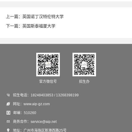
上一篇：
英国诺丁汉特伦特大学
下一篇：
英国斯泰福厦大学
官方微信号
招生办

招生电话：
18248403853 / 13268398199

网址：
www.aip-gz.com

邮编：
510260

商务合作：
service@aip.net

地址：
广州市海珠区新港西路25号