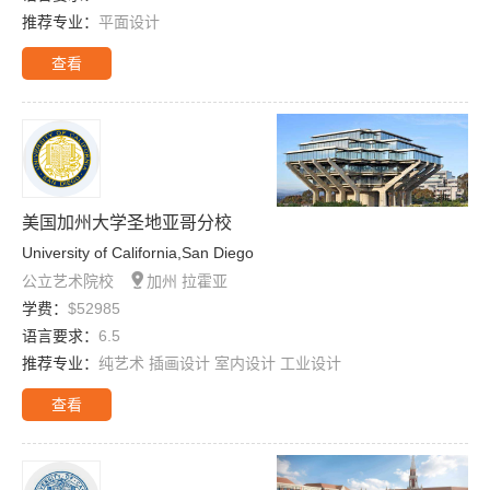
推荐专业：
平面设计
查看
美国加州大学圣地亚哥分校
University of California,San Diego

公立艺术院校
加州 拉霍亚
学费：
$52985
语言要求：
6.5
推荐专业：
纯艺术 插画设计 室内设计 工业设计
查看