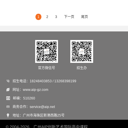
1
2
3
下一页
尾页
官方微信号
招生办

招生电话：
18248403853 / 13268398199

网址：
www.aip-gz.com

邮编：
510260

商务合作：
service@aip.net

地址：
广州市海珠区新港西路25号
© 2004-2026 广州AIP创新艺术国际高中课程