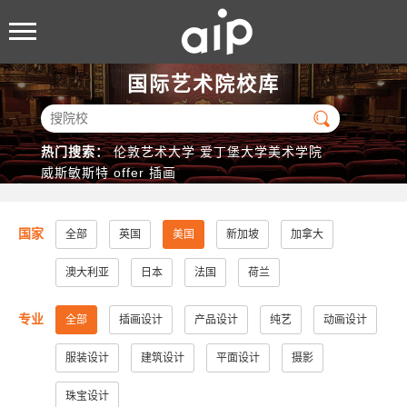
国际艺术院校库

热门搜索：
伦敦艺术大学
爱丁堡大学美术学院
威斯敏斯特
offer
插画
国家
全部
英国
美国
新加坡
加拿大
澳大利亚
日本
法国
荷兰
专业
全部
插画设计
产品设计
纯艺
动画设计
服装设计
建筑设计
平面设计
摄影
珠宝设计