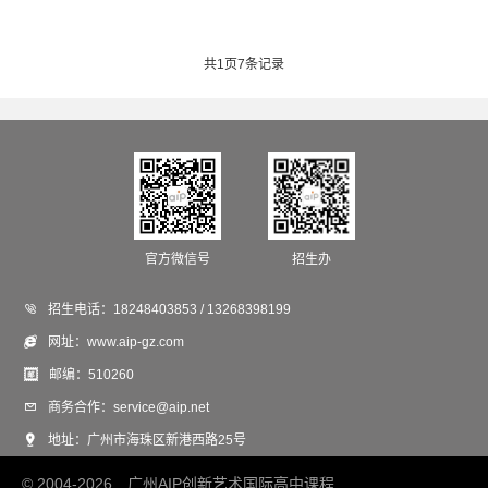
共
1
页
7
条记录
官方微信号
招生办

招生电话：
18248403853 / 13268398199

网址：
www.aip-gz.com

邮编：
510260

商务合作：
service@aip.net

地址：
广州市海珠区新港西路25号
© 2004-2026 广州AIP创新艺术国际高中课程