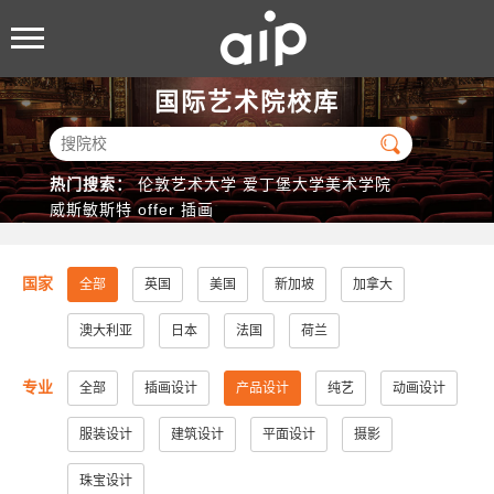
国际艺术院校库

热门搜索：
伦敦艺术大学
爱丁堡大学美术学院
威斯敏斯特
offer
插画
国家
全部
英国
美国
新加坡
加拿大
澳大利亚
日本
法国
荷兰
专业
全部
插画设计
产品设计
纯艺
动画设计
服装设计
建筑设计
平面设计
摄影
珠宝设计