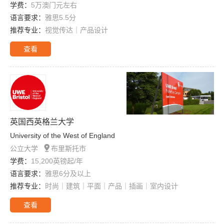
学费：
5万澳门元左右
语言要求：
雅思5.5分
推荐专业：
视觉传达｜产品设计
查看
英国西英格兰大学
University of the West of England

公立大学
布里斯托市
学费：
15,200英镑起/年
语言要求：
雅思6分及以上
推荐专业：
时尚｜建筑｜平面｜产品｜插画｜室内设计
查看