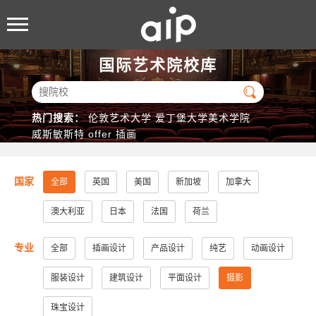
国际艺术院校库

热门搜索：
伦敦艺术大学
爱丁堡大学美术学院
威斯敏斯特
offer
插画
国家
全部
英国
美国
新加坡
加拿大
澳大利亚
日本
法国
荷兰
专业
全部
插画设计
产品设计
纯艺
动画设计
服装设计
建筑设计
平面设计
摄影
珠宝设计