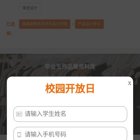
美国艺术中心设计学院
美国萨凡纳艺术与设计学院
珠宝设计
美国纽约普瑞特艺术学院
已选
美国奥蒂斯艺术与设计学院
产品设计专业
澳大利亚皇家墨尔本理工大学
英国伦敦大学金匠学院
择：
美国罗德岛设计学院
美国加州艺术学院
美国芝加哥艺术学院
英国赫特福德大学
毕业生作品集资料库
英国金斯顿大学
英国格拉斯哥艺术学院
AIP Graduates Collection
X
英国曼彻斯特城市大学
英国提赛德大学
校园开放日
英国威斯敏斯特大学
美国旧金山艺术大学
英国考文垂大学
英国伯明翰城市大学

数据暂未更新，晚些再来吧！
英国诺丁汉特伦特大学
英国谢菲尔德哈勒姆大学

美国马里兰艺术学院
美国弗吉尼亚联邦大学