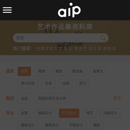
艺术作品集资料库

热门搜索：
创意艺术大学
服装
李子杰
张芷琪
林依淳
国家
全部
英国
美国
新加坡
加拿大
澳大利亚
日本
法国
荷兰
更多
院校
全部
英国伦敦艺术大学
美国加州大学洛杉矶分校
美国加州大学圣地亚哥分校
专业
全部
插画设计
产品设计
纯艺
动画设计
美国纽约视觉艺术学院
美国帕森斯设计学院
服装设计
建筑设计
平面设计
摄影