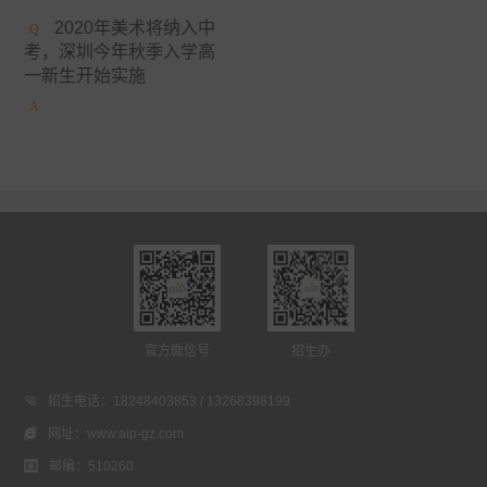
安大略艺术设计学院
日本女子美术大学
2020年美术将纳入中
考，深圳今年秋季入学高
美国缅因艺术学院
京都精华大学
东京造型大学
一新生开始实施
伦敦雷文斯本大学
东京艺术大学
谢尔丹学院
武藏野美术大学
大阪艺术大学
澳大利亚莫纳什大学
京都市立艺术大学
金泽美术工艺大学
斯威本科技大学
成安造形大学
中央圣马丁艺术与设计学院
澳门城市大学
法国高布兰学院
官方微信号
招生办
新加坡拉萨尔艺术学院
爱知县立艺术大学

招生电话：
18248403853 / 13268398199
悉尼大学
英国德蒙福特大学
伦敦传媒学院

网址：
www.aip-gz.com
冲绳县立艺术大学
英国斯泰福厦大学

邮编：
510260