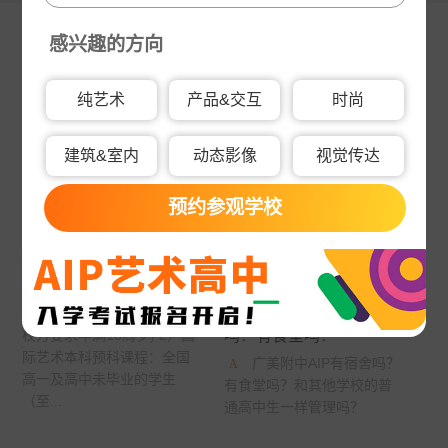
美国加州艺术大学
英国伯恩茅斯艺术大学
感兴趣的方向
热门问答
美国奥蒂斯艺术与设计学院
英国拉夫堡大学
Q&A
纯艺术
产品&交互
时尚
新加坡南洋艺术学院
英国德比大学
报考广美附中AIP国
广美附中AIP国际部
建筑&室内
动态影像
视觉传达
英国创意艺术大学
诺森比亚大学
多摩美术大学
际部需要什么条件？入学
招初中生还是高中生？
考试考什么？
蒙纳士大学
英国法尔茅斯大学
广州美术学院附中AIP招
预约参观学校
广美附中AIP招生要求：
初中生还是高中生？有初中
伦敦布鲁内尔大学
美国林林艺术设计学院
1）国际艺术高中课程：全国
吗？
初中及初中毕业生且对艺术
澳门理工学院
美国旧金山艺术学院
有兴趣；(部分入学需年满15
周岁，因学生毕业申请时院
广美附中AIP有宿舍
英国布莱顿大学
艾米丽卡尔艺术与设计大学
校方要求年满18周岁) 2）国
吗？有食堂吗？
际艺术本科预科课程：全国
广美附中AIP有宿舍吗？
英国邓迪大学
京都艺术大学
罗切斯特理工学院
高一及高中未毕业的学生
有食堂吗？和其他学校的普
（至...
通高中生一样管理吗？
日本大学艺术学部
英国密德萨斯大学