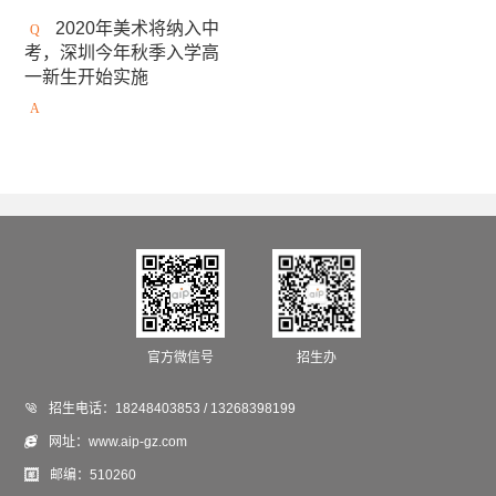
安大略艺术设计学院
日本女子美术大学
2020年美术将纳入中
考，深圳今年秋季入学高
美国缅因艺术学院
京都精华大学
东京造型大学
一新生开始实施
伦敦雷文斯本大学
东京艺术大学
谢尔丹学院
武藏野美术大学
大阪艺术大学
澳大利亚莫纳什大学
京都市立艺术大学
金泽美术工艺大学
斯威本科技大学
成安造形大学
中央圣马丁艺术与设计学院
澳门城市大学
法国高布兰学院
官方微信号
招生办
新加坡拉萨尔艺术学院
爱知县立艺术大学

招生电话：
18248403853 / 13268398199
悉尼大学
英国德蒙福特大学
伦敦传媒学院

网址：
www.aip-gz.com
冲绳县立艺术大学
英国斯泰福厦大学

邮编：
510260