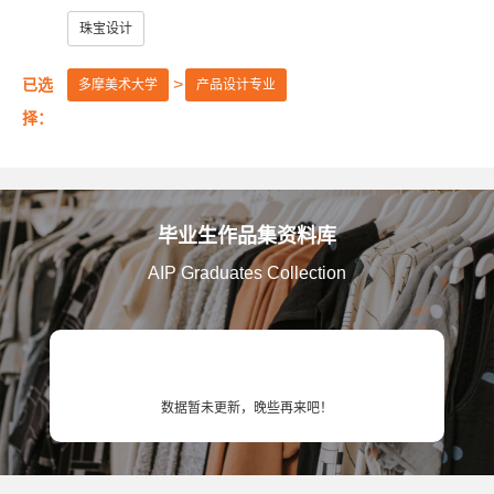
美国艺术中心设计学院
美国萨凡纳艺术与设计学院
珠宝设计
美国纽约普瑞特艺术学院
已选
多摩美术大学
产品设计专业
澳大利亚皇家墨尔本理工大学
英国伦敦大学金匠学院
择：
美国罗德岛设计学院
美国加州艺术学院
美国芝加哥艺术学院
英国赫特福德大学
毕业生作品集资料库
英国金斯顿大学
英国格拉斯哥艺术学院
AIP Graduates Collection
英国曼彻斯特城市大学
英国提赛德大学
英国威斯敏斯特大学
美国旧金山艺术大学
英国考文垂大学
英国伯明翰城市大学
数据暂未更新，晚些再来吧！
英国诺丁汉特伦特大学
英国谢菲尔德哈勒姆大学
美国马里兰艺术学院
美国弗吉尼亚联邦大学