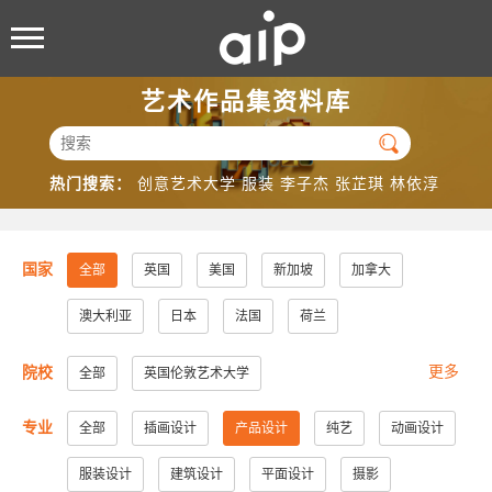
艺术作品集资料库

热门搜索：
创意艺术大学
服装
李子杰
张芷琪
林依淳
国家
全部
英国
美国
新加坡
加拿大
澳大利亚
日本
法国
荷兰
更多
院校
全部
英国伦敦艺术大学
美国加州大学洛杉矶分校
美国加州大学圣地亚哥分校
专业
全部
插画设计
产品设计
纯艺
动画设计
美国纽约视觉艺术学院
美国帕森斯设计学院
服装设计
建筑设计
平面设计
摄影