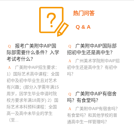
美国加州艺术大学
英国伯恩茅斯艺术大学
热门问答
美国奥蒂斯艺术与设计学院
英国拉夫堡大学
Q&A
新加坡南洋艺术学院
英国德比大学
报考广美附中AIP国
广美附中AIP国际部
英国创意艺术大学
诺森比亚大学
多摩美术大学
际部需要什么条件？入学
招初中生还是高中生？
考试考什么？
蒙纳士大学
英国法尔茅斯大学
广州美术学院附中AIP招
广美附中AIP招生要求：
初中生还是高中生？有初中
伦敦布鲁内尔大学
美国林林艺术设计学院
1）国际艺术高中课程：全国
吗？
初中及初中毕业生且对艺术
澳门理工学院
美国旧金山艺术学院
有兴趣；(部分入学需年满15
周岁，因学生毕业申请时院
广美附中AIP有宿舍
英国布莱顿大学
艾米丽卡尔艺术与设计大学
校方要求年满18周岁) 2）国
吗？有食堂吗？
际艺术本科预科课程：全国
广美附中AIP有宿舍吗？
英国邓迪大学
京都艺术大学
罗切斯特理工学院
高一及高中未毕业的学生
有食堂吗？和其他学校的普
（至...
通高中生一样管理吗？
日本大学艺术学部
英国密德萨斯大学