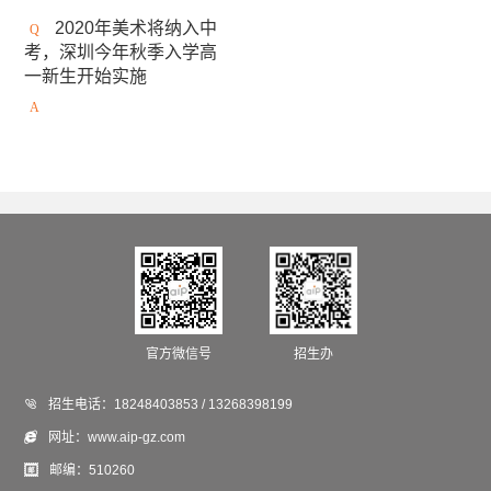
安大略艺术设计学院
日本女子美术大学
2020年美术将纳入中
考，深圳今年秋季入学高
美国缅因艺术学院
京都精华大学
东京造型大学
一新生开始实施
伦敦雷文斯本大学
东京艺术大学
谢尔丹学院
武藏野美术大学
大阪艺术大学
澳大利亚莫纳什大学
京都市立艺术大学
金泽美术工艺大学
斯威本科技大学
成安造形大学
中央圣马丁艺术与设计学院
澳门城市大学
法国高布兰学院
官方微信号
招生办
新加坡拉萨尔艺术学院
爱知县立艺术大学

招生电话：
18248403853 / 13268398199
悉尼大学
英国德蒙福特大学
伦敦传媒学院

网址：
www.aip-gz.com
冲绳县立艺术大学
英国斯泰福厦大学

邮编：
510260