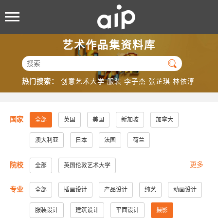
艺术作品集资料库

热门搜索：
创意艺术大学
服装
李子杰
张芷琪
林依淳
国家
全部
英国
美国
新加坡
加拿大
澳大利亚
日本
法国
荷兰
更多
院校
全部
英国伦敦艺术大学
美国加州大学洛杉矶分校
美国加州大学圣地亚哥分校
专业
全部
插画设计
产品设计
纯艺
动画设计
美国纽约视觉艺术学院
美国帕森斯设计学院
服装设计
建筑设计
平面设计
摄影