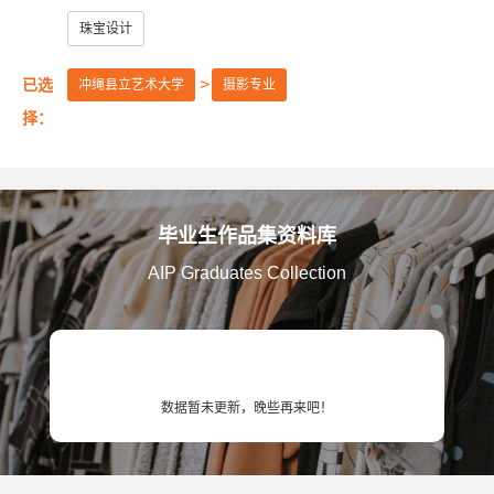
美国艺术中心设计学院
美国萨凡纳艺术与设计学院
珠宝设计
美国纽约普瑞特艺术学院
已选
冲绳县立艺术大学
摄影专业
澳大利亚皇家墨尔本理工大学
英国伦敦大学金匠学院
择：
美国罗德岛设计学院
美国加州艺术学院
美国芝加哥艺术学院
英国赫特福德大学
毕业生作品集资料库
英国金斯顿大学
英国格拉斯哥艺术学院
AIP Graduates Collection
英国曼彻斯特城市大学
英国提赛德大学
英国威斯敏斯特大学
美国旧金山艺术大学
英国考文垂大学
英国伯明翰城市大学
数据暂未更新，晚些再来吧！
英国诺丁汉特伦特大学
英国谢菲尔德哈勒姆大学
美国马里兰艺术学院
美国弗吉尼亚联邦大学