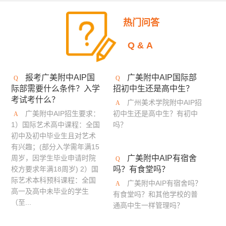
美国加州艺术大学
英国伯恩茅斯艺术大学
热门问答
美国奥蒂斯艺术与设计学院
英国拉夫堡大学
Q&A
新加坡南洋艺术学院
英国德比大学
报考广美附中AIP国
广美附中AIP国际部
英国创意艺术大学
诺森比亚大学
多摩美术大学
际部需要什么条件？入学
招初中生还是高中生？
考试考什么？
蒙纳士大学
英国法尔茅斯大学
广州美术学院附中AIP招
广美附中AIP招生要求：
初中生还是高中生？有初中
伦敦布鲁内尔大学
美国林林艺术设计学院
1）国际艺术高中课程：全国
吗？
初中及初中毕业生且对艺术
澳门理工学院
美国旧金山艺术学院
有兴趣；(部分入学需年满15
周岁，因学生毕业申请时院
广美附中AIP有宿舍
英国布莱顿大学
艾米丽卡尔艺术与设计大学
校方要求年满18周岁) 2）国
吗？有食堂吗？
际艺术本科预科课程：全国
广美附中AIP有宿舍吗？
英国邓迪大学
京都艺术大学
罗切斯特理工学院
高一及高中未毕业的学生
有食堂吗？和其他学校的普
（至...
通高中生一样管理吗？
日本大学艺术学部
英国密德萨斯大学