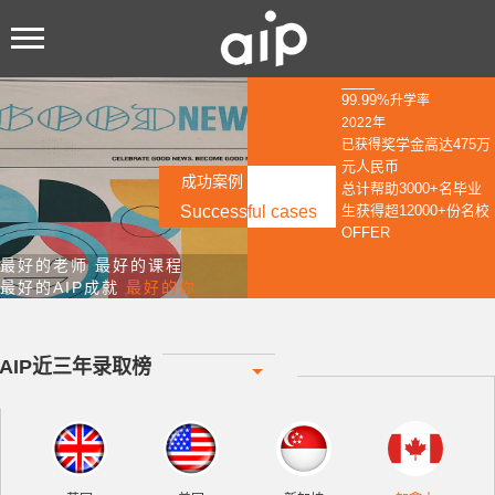
99.99%
升学率
2022年
奖学金高达475万
已获得
元人民币
总计帮助3000+名毕业
生获得超12000+份名校
OFFER
最好的老师 最好的课程
最好的AIP成就
最好的你
AIP近三年录取榜