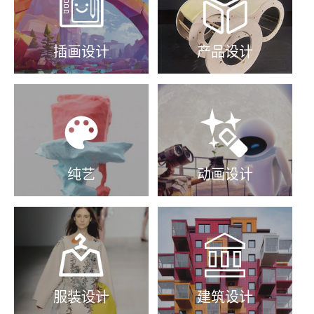


插画设计
产品设计


纯艺
动画设计


服装设计
建筑设计