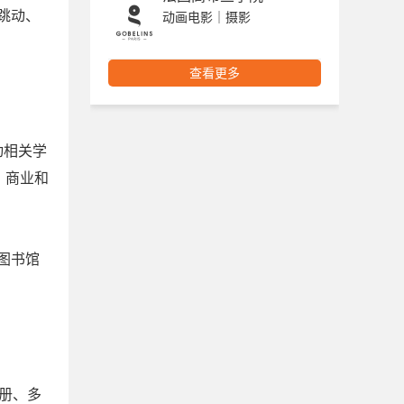
跳动、
动画电影｜摄影
查看更多
动相关学
、商业和
图书馆
册、多