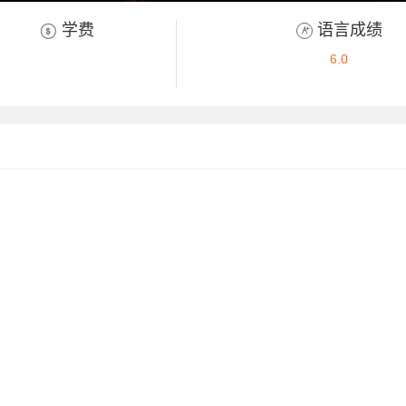
学费
语言成绩


6.0