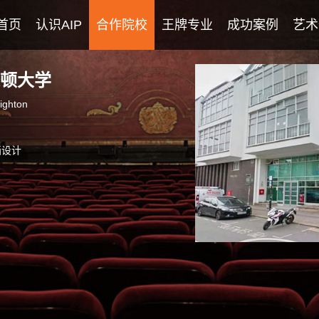
首页
认识AIP
合作院校
王牌专业
成功案例
艺术
AIP课程
2026年录取榜
学校教师团队
优秀学生作品
顿大学
righton
英美艺术高中课程
专业团队
日本艺术高中课程
英语团队
画设计
国际导师团队